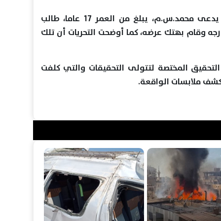
كشفت التحريات الأولية أن المتهم يدعى محمد.س.م، يبلغ من العمر 17 عاما، طالب
رجه وقام بهتك عرضه، كما أوضحت التحريات أن تلك
التحقيق المختصة لتتولى التحقيقات والتي كلفت
لكشف ملابسات الواقعة.