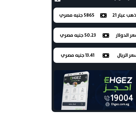
ذهب عيار 21
5865 جنيه مصري
ر الدولار
50.23 جنيه مصري
ر الريال
13.41 جنيه مصري