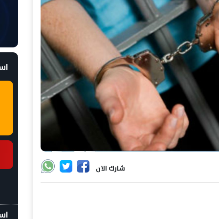
است
شارك الان
اسع