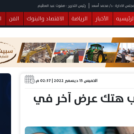
جلس الادارة : د/ محمد أسعد
رئيس التحرير : صفوت عبد العظيم
لرئيسيه
الأخبار
الرياضة
الاقتصاد والبنوك
الفن
ا
يقات
عربي ودولي
المرأة والطفل
التكنولوجيا
وهات
البرلمان
صحة
الثقافة
خدمات
منوعات
الخميس 15 ديسمبر 2022 | 02:37 م
ب هتك عرض آخر في