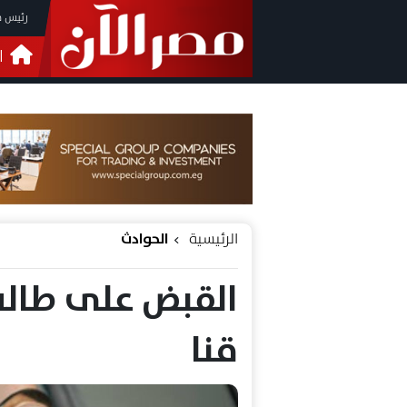
رئيس م
ا
التحق
فيدي
الرئيسية
الحوادث
القبض على طال
قنا