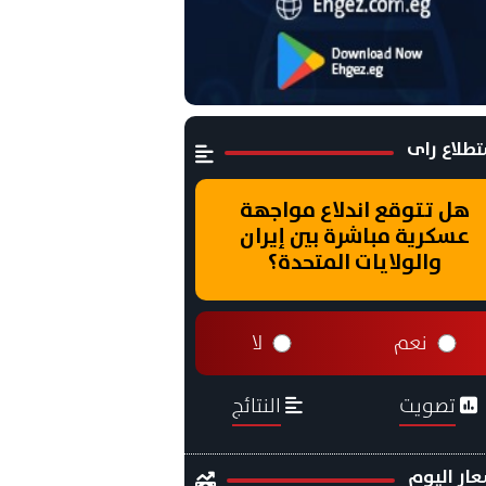
طلاع راى
هل تتوقع اندلاع مواجهة
عسكرية مباشرة بين إيران
والولايات المتحدة؟
نعم
لا
تصويت
النتائج
ار اليوم