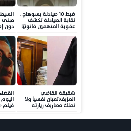
ضبط 10 صيادلة بسوهاج..
السيطر
نقابة الصيادلة تكشف
مبنى 
عقوبة المتهمين قانونيًا
دون إص
شقيقة القاضي
القضاء 
المزيف:تعبان نفسياً ولا
اليوم
نملك مصاريف زيارته
فيلم «