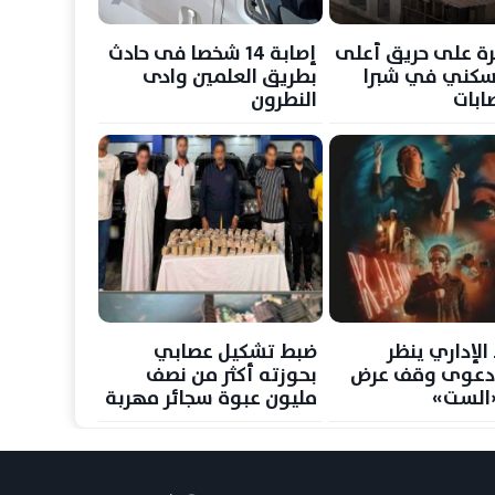
ة على حريق أعلى
إصابة 14 شخصا فى حادث
سكني في شبرا
بطريق العلمين وادى
ابات
النطرون
الإداري ينظر
ضبط تشكيل عصابي
 دعوى وقف عرض
بحوزته أكثر من نصف
الست»
مليون عبوة سجائر مهربة
في القاهرة