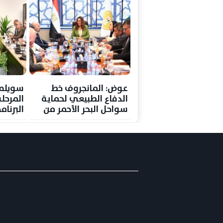
عوض: المانجروف خط
سويلم 
الدفاع الطبيعي لحماية
المرحلة
سواحل البحر الأحمر من
البرنا
التغيرات المناخية
الهولن
الرقمي