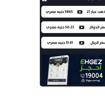
ذهب عيار 21
5865 جنيه مصري
ر الدولار
50.23 جنيه مصري
ر الريال
13.41 جنيه مصري