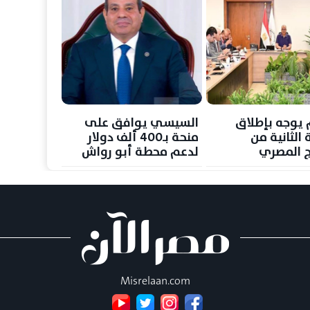
يوجه بإطلاق
السيسي يوافق على
 الثانية من
منحة بـ400 ألف دولار
مج المصري
لدعم محطة أبو رواش
دي لدعم التحول
 في إدارة المياه
Misrelaan.com