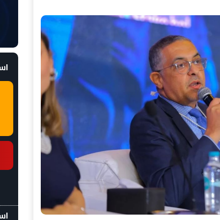
است
اسع