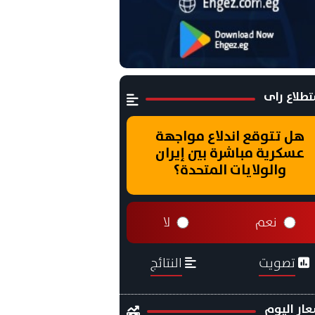
طلاع راى
هل تتوقع اندلاع مواجهة
عسكرية مباشرة بين إيران
والولايات المتحدة؟
نعم
لا
تصويت
النتائج
ار اليوم