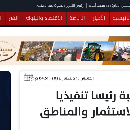
جلس الادارة : د/ محمد أسعد
رئيس التحرير : صفوت عبد العظيم
لرئيسيه
الأخبار
الرياضة
الاقتصاد والبنوك
الفن
ا
يقات
عربي ودولي
المرأة والطفل
التكنولوجيا
وهات
البرلمان
صحة
الثقافة
خدمات
منوعات
الخميس 15 ديسمبر 2022 | 04:51 م
 رئيسا تنفيذيا
لاستثمار والمناطق