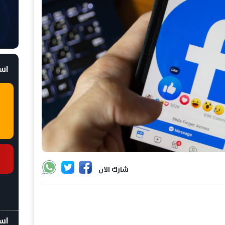
است
شارك الان
اسع