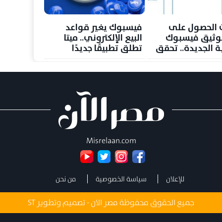
 الحصول على
فيسبوك يغير قواعد
وثيق فيسبوك
البيع الإلكتروني.. ميتا
ة الجديدة.. تحقق
تطلق تطبيقًا جديدًا
بك بفيديو
للبائعين وتختبر تجربة
 في دقائق
شبيهة بتيك توك
Misrelaan.com
للإعلان
سياسة الخصوصية
من نحن
جميع الحقوق محفوظة مصر الان - تصميم وتطوير
ST