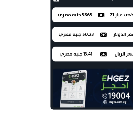
ذهب عيار 21
5865 جنيه مصري
ر الدولار
50.23 جنيه مصري
ر الريال
13.41 جنيه مصري