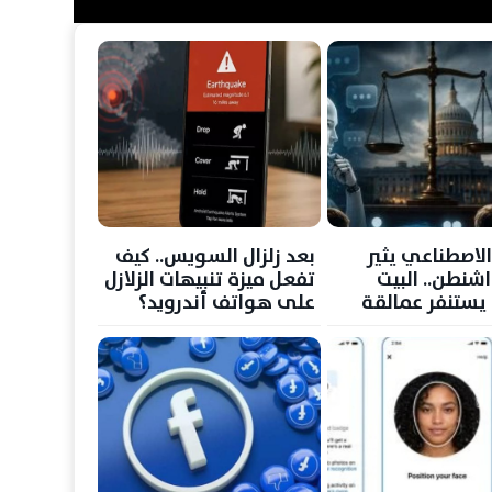
الاصطناعي يثير
بعد زلزال السويس.. كيف
شنطن.. البيت
تفعل ميزة تنبيهات الزلازل
 يستنفر عمالقة
على هواتف أندرويد؟
لوجيا لمواجهة خطر
قات