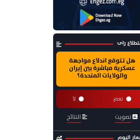
طلاع راى
هل تتوقع اندلاع مواجهة
عسكرية مباشرة بين إيران
والولايات المتحدة؟
نعم
لا
تصويت
النتائج
ار اليوم