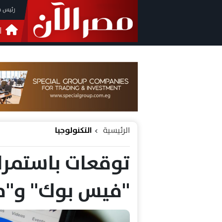
رئيس م
ا
التحق
فيدي
الرئيسية
التكنولوجيا
توقعات باستمرار
"فيس بوك" و"ما