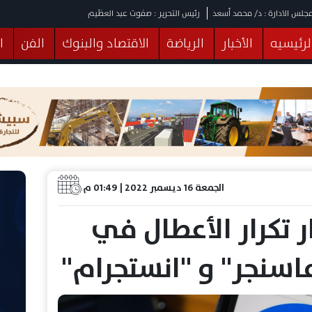
جلس الادارة : د/ محمد أسعد
رئيس التحرير : صفوت عبد العظيم
لرئيسيه
الأخبار
الرياضة
الاقتصاد والبنوك
الفن
ا
يقات
عربي ودولي
المرأة والطفل
التكنولوجيا
وهات
البرلمان
صحة
الثقافة
خدمات
منوعات
الجمعة 16 ديسمبر 2022 | 01:49 م
 تكرار الأعطال في
سنجر" و "انستجرام"