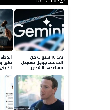
شاهد ايضا
بعد 10 سنوات من
الذكاء 
الخدمة.. جوجل تستبدل
قلق وا
مساعدها الشهير بـ
الأبيض
Gemini وتفتح عصر الذكاء
التكنو
الاصطناعي
الاخترا