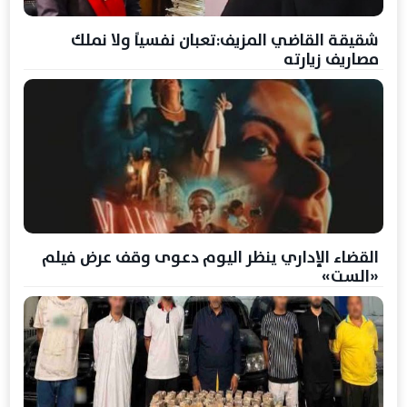
شقيقة القاضي المزيف:تعبان نفسياً ولا نملك
مصاريف زيارته
القضاء الإداري ينظر اليوم دعوى وقف عرض فيلم
«الست»