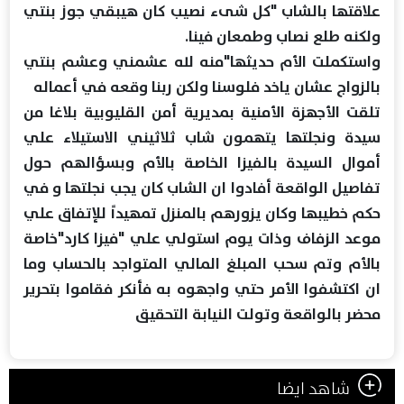
علاقتها بالشاب "كل شىء نصيب كان هيبقي جوز بنتي
ولكنه طلع نصاب وطمعان فينا.
واستكملت الأم حديثها"منه لله عشمني وعشم بنتي
بالزواج عشان ياخد فلوسنا ولكن ربنا وقعه في أعماله
تلقت الأجهزة الأمنية بمديرية أمن القليوبية بلاغا من
سيدة ونجلتها يتهمون شاب ثلاثيني الاستيلاء علي
أموال السيدة بالفيزا الخاصة بالأم وبسؤالهم حول
تفاصيل الواقعة أفادوا ان الشاب كان يجب نجلتها و في
حكم خطيبها وكان يزورهم بالمنزل تمهيداً للإتفاق علي
موعد الزفاف وذات يوم استولي علي "فيزا كارد"خاصة
بالأم وتم سحب المبلغ المالي المتواجد بالحساب وما
ان اكتشفوا الأمر حتي واجهوه به فأنكر فقاموا بتحرير
محضر بالواقعة وتولت النيابة التحقيق
شاهد ايضا