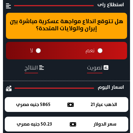
استطلاع راى
هل تتوقع اندلاع مواجهة عسكرية مباشرة بين
إيران والولايات المتحدة؟
نعم
لا
تصويت
النتائج
اسعار اليوم
الذهب عيار 21
5865 جنيه مصري
سعر الدولار
50.23 جنيه مصري