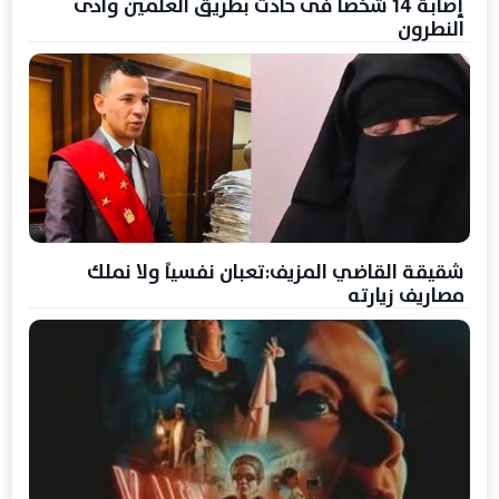
إصابة 14 شخصا فى حادث بطريق العلمين وادى
النطرون
شقيقة القاضي المزيف:تعبان نفسياً ولا نملك
مصاريف زيارته