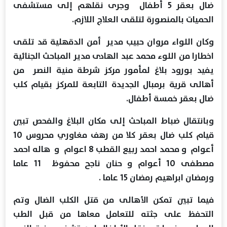
ضال بعقر 5 أطفال وجرى نقلهم إلى مستشفى
الحميات بالمنصورة لتلقى العلاج اللازم.
وكان اللواء مروان حبيب مدير أمن الدقهلية قد تلقى
اخطارا من اللوء محمد عبد الهادى مدير المباحث الجنائية
يفيد بورود بلاغ لمأمور مركز شرطة منية النصر من
أهالى قرية برمبال الجديدة التابعة للمركز بقيام كلب
ضال بعقر خمسة أطفال.
وبانتقال ضباط المباحث إلى مكان البلاغ والفحص تبين
قيام كلب ضال بعقر كلا من رهف مغاوري محروس 10
أعوام و محمد احمد ربيع القطب 8 اعوام و هاله احمد
مصطفى 10 أعوام و حنان ناجح محفوظ 11 عاما
ورمضان ابراهيم رمضان 15 عاما .
فيما تبين تمكن الأهالى من قتل الكلب الضال وتم
التحفظ على جثته للتعامل معاها من قبل الطب