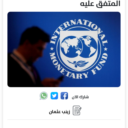
المتفق عليه
شارك الان
زينب عثمان