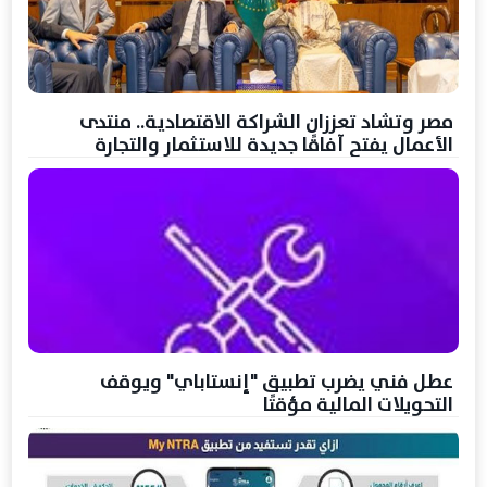
مصر وتشاد تعززان الشراكة الاقتصادية.. منتدى
الأعمال يفتح آفاقًا جديدة للاستثمار والتجارة
عطل فني يضرب تطبيق "إنستاباي" ويوقف
التحويلات المالية مؤقتًا