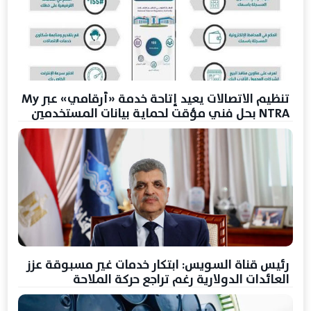
تنظيم الاتصالات يعيد إتاحة خدمة «أرقامي» عبر My
NTRA بحل فني مؤقت لحماية بيانات المستخدمين
رئيس قناة السويس: ابتكار خدمات غير مسبوقة عزز
العائدات الدولارية رغم تراجع حركة الملاحة