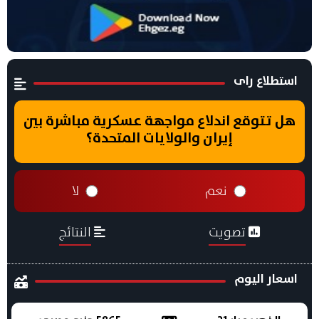
استطلاع راى
هل تتوقع اندلاع مواجهة عسكرية مباشرة بين
إيران والولايات المتحدة؟
نعم
لا
تصويت
النتائج
اسعار اليوم