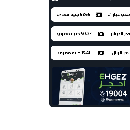
ذهب عيار 21
5865 جنيه مصري
ر الدولار
50.23 جنيه مصري
ر الريال
13.41 جنيه مصري