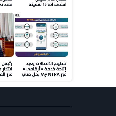
استهداف 15 سفينة
منتدى ا
وسقوط قتيل
جديدة ل
تنظيم الاتصالات يعيد
رئيس ق
إتاحة خدمة «أرقامي»
ابتكار
عبر My NTRA بحل فني
عزز الع
مؤقت لحماية بيانات
رغم ترا
المستخدمين