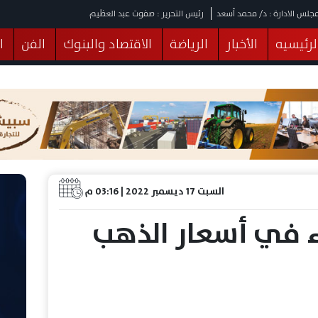
جلس الادارة : د/ محمد أسعد
رئيس التحرير : صفوت عبد العظيم
لرئيسيه
الأخبار
الرياضة
الاقتصاد والبنوك
الفن
ا
يقات
عربي ودولي
المرأة والطفل
التكنولوجيا
وهات
البرلمان
صحة
الثقافة
خدمات
منوعات
السبت 17 ديسمبر 2022 | 03:16 م
 في أسعار الذهب