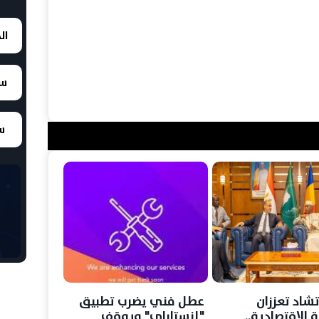
ال
سع
سع
شاد تعززان
عطل فني يضرب تطبيق
 الاقتصادية..
"إنستاباي" ويوقف