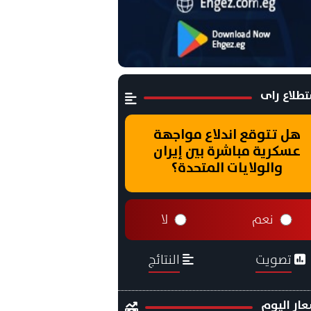
طلاع راى
هل تتوقع اندلاع مواجهة
عسكرية مباشرة بين إيران
والولايات المتحدة؟
نعم
لا
تصويت
النتائج
ار اليوم