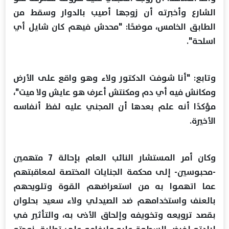
الشارع وأخبرته أن زوجها أصيب بالدوار وسقط من
الطابق الخامس، موضحًا: "محدش فيهم كان شايل أي
اسلحة".
وتابع: "أنا شوفت الدكتور ولاء وهو واقع على الأرض
ومكانش فيه أي دم ومكنتش أعرف هو عايش ولا ميت"،
مؤكدًا أنه علم بعدها أن المجني عليه لفظ أنفاسه
الأخيرة.
وكان أمر المستشار النائب العام بإحالة 7 متهمين
-محبوسين- إلى محكمة الجنايات المختصة لمعاقبتهم
عما اتهموا به من استعراضهم القوة وتلويحهم
بالعنف واستخدامهم ضد الصيدلي ولاء سعيد بحلوان
بقصد ترويعه وتخويفه وإلحاق الأذى به، والتأثير في
إرادته لفرض السطوة عليه وإرغامه على تطليق زوجته