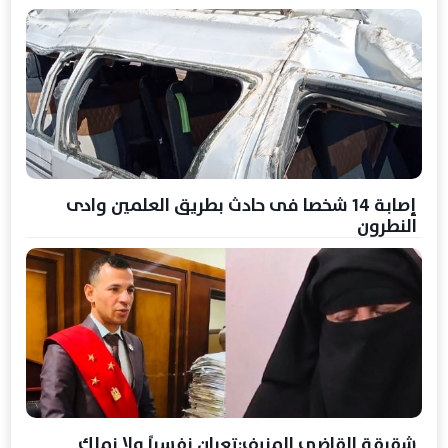
إصابة 14 شخصا فى حادث بطريق العلمين وادى
النطرون
شقيقة القاضي المزيف:تعبان نفسياً ولا نملك