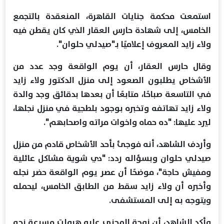
استمعت محكمة جنايات القاهرة، المنعقدة بالتجمع
الخامس، إلى شهادة حارس العقار الذي كان يقطن فيه
ولاء زايد المعروف إعلاميًا بـ"صيدلي حلوان".
وقال حارس العقار، أن يوم الواقعة وجد عدد من
الأشخاص يطلبون الصعود إلى منزل الدكتور ولاء زايد
في التاسعة صباحًا، متابعًا أن بعدها بدقائق وجد والدة
ولاء زايد تهاتفه وتخبره بوجود بلطجية في منزل نجلها،
ليرد عليها: "ده حماه واخوات مراته واصحابهم".
وأردف الشاهد، أنه فوجئ بأحد الأشخاص قادم من منزل
صيدلي حلوان وبسؤاله ردد: "دي شوية مشاكل عائلية
ومفيش حاجة"، موضحًا أن عصر يوم الواقعة حضر نجله
وأخبره أن ولاء زايد سقط من الطابق الخامس، ليحمله
ويتوجه به إلى المستشفى.
وأكد الشاهد، أن زوجة المجني عليه هرولت مسرعة نحو