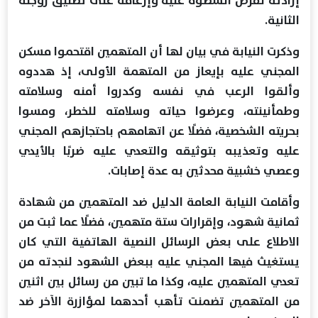
الثانية.
وذكرت النيابة في بيان لها أن المتهمين اقتحموا مسكن
المجني عليه بإيعاز من المتهمة الأولى، إذ هددوه
وألقوا الرعب في نفسه وكدروا أمنه وسلامته
وطمأنينته، وعرضوا حياته وسلامته للخطر، ومسوا
بحريته الشخصية، فضلًا عن اتهامهم باحتجازهم المجني
عليه وتعذيبه بتوثيقه والتعدي عليه ضربًا بالأيدي
وعصي خشبية محدثين به عدة إصابات.
وأقامت النيابة العامة الدليل ضد المتهمين من شهادة
ثمانية شهود، وإقرارات ستة متهمين، فضلًا عما ثبت من
الاطلاع على بعض الرسائل النصية الهاتفية التي كان
يستغيث فيها المجني عليه ببعض الشهود لنجدته من
تعدي المتهمين عليه، وكذا ما تبين من رسائل بين اثنين
من المتهمين تضمنت تأهب أحدهما لمؤازرة الآخر ضد