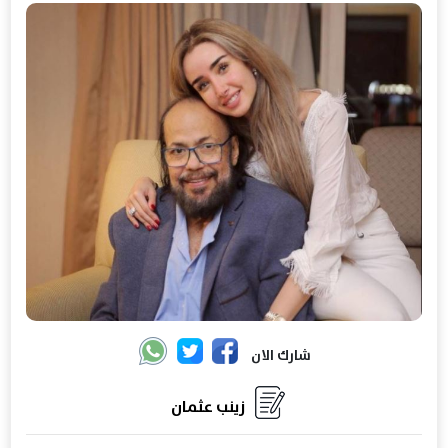
شارك الان
زينب عثمان