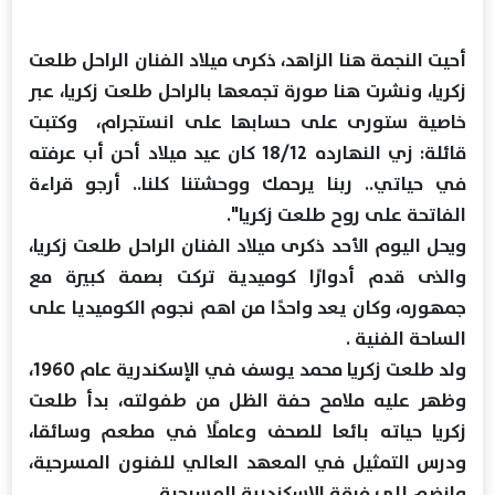
أحيت النجمة هنا الزاهد، ذكرى ميلاد الفنان الراحل طلعت
زكريا، ونشرت هنا صورة تجمعها بالراحل طلعت زكريا، عبر
خاصية ستورى على حسابها على انستجرام، وكتبت
قائلة: زي النهارده 18/12 كان عيد ميلاد أحن أب عرفته
في حياتي.. ربنا يرحمك ووحشتنا كلنا.. أرجو قراءة
الفاتحة على روح طلعت زكريا".
ويحل اليوم الأحد ذكرى ميلاد الفنان الراحل طلعت زكريا،
والذى قدم أدوارًا كوميدية تركت بصمة كبيرة مع
جمهوره، وكان يعد واحدًا من اهم نجوم الكوميديا على
الساحة الفنية .
ولد طلعت زكريا محمد يوسف في الإسكندرية عام 1960،
وظهر عليه ملامح حفة الظل من طفولته، بدأ طلعت
زكريا حياته بائعا للصحف وعاملًا في مطعم وسائقا،
ودرس التمثيل في المعهد العالي للفنون المسرحية،
وانضم إلى فرقة الإسكندرية المسرحية.