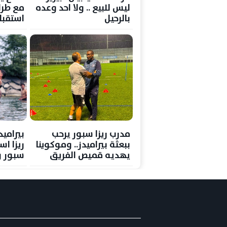
ليس للبيع .. ولا احد وعده
مع طرا
بالرحيل
استقب
مدرب ريزا سبور يرحب
بيراميد
ببعثة بيراميدز.. وموكوينا
ريزا اس
يهديه قميص الفريق
سبور و