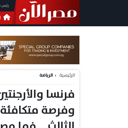
رئيس م
ا
التحق
فيدي
الرئيسية
الرياضة
فرنسا والأرجنتين
وفرصة متكافئة 
الثالث .. فما مص