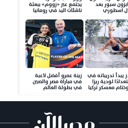
بزون سبور بعد
يجتمع عبر «زووم» ببعثة
ال اسطوري
ناشئات اليد في رومانيا
ز يبدأ تدريباته في
زينة عمرو أفضل لاعبة
تعدادًا لودية ريزا
في مباراة مصر والصين
ختام معسكر تركيا
في بطولة العالم