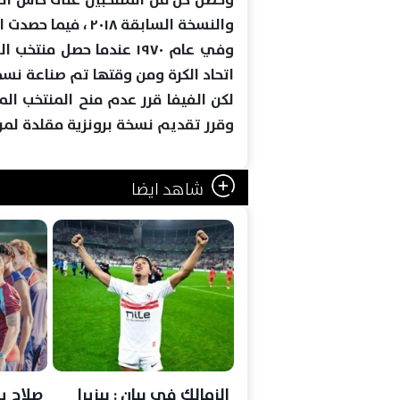
والنسخة السابقة ٢٠١٨ ، فيما حصدت الأرجنتين اللقب في عامي ١٩٧٨ و ١٩٨٦
وفي عام ١٩٧٠ عندما حصل م
اتحاد الكرة ومن وقتها تم صناعة ن
لكن الفيفا قرر عدم منح المنتخب الم
وقرر تقديم نسخة برونزية مقلدة لمن 
شاهد ايضا
الزمالك في بيان : بيزيرا
صلاح ي