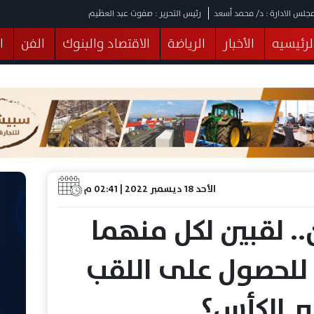
جلس الادارة : د/ محمد أسعد
رئيس التحرير : صفوت عبد العظيم
لرئيسيه
الأخبار
الرياضة
الاقتصاد والبنوك
الفن
ا
يقات
عربي ودولي
المرأة والطفل
التكنولوجيا
وهات
البرلمان
صحة
الثقافة
خدمات
منوعات
الأحد 18 ديسمبر 2022 | 02:41 م
.. لقبين لكل منهما
للحصول على اللقب
ير الكأس؟