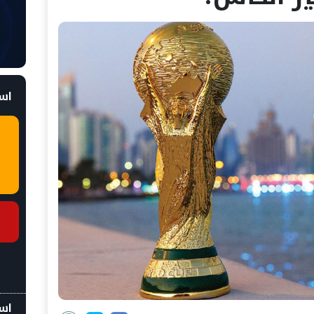
است
اسع