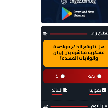
طلاع راى
هل تتوقع اندلاع مواجهة
عسكرية مباشرة بين إيران
والولايات المتحدة؟
نعم
لا
تصويت
النتائج
ار اليوم