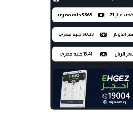
ذهب عيار 21
5865 جنيه مصري
ر الدولار
50.23 جنيه مصري
ر الريال
13.41 جنيه مصري