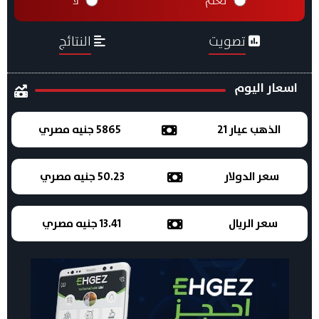
نعم
لا
تصويت
النتائج
اسعار اليوم
الذهب عيار 21
5865 جنيه مصري
سعر الدولار
50.23 جنيه مصري
سعر الريال
13.41 جنيه مصري