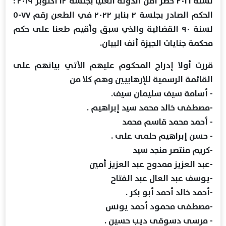
لسنة ٢٠١٦ حضر أمن الدولة العليا بجلسة ١٢ أكتوبر ٢٠١٩ :
الحكم الصادر بجلسة ٢ بنابر ۲۰۲۲ في الطعن رقم ٧٧-٥
لسنة ٩٠ القضائية والذي سبق وأقيم طعنا على حكم
محكمة جنايات الجيزة أنف البيان.
قررت أولا إدراج المحكوم عليهم الآتي بيانهم على
القائمة الرسمية للإرهابيين وهم كلا من
- أسامة سيف سليمان سيف.
-مصطفی خالد محمد سيد إبراهيم .
- أحمد محمد قاسم محمد
- حسن إبراهيم حلمى على .
-كريم منتصر منجد سید
-عبد العزيز ممدوح عبد العزيز أمين
-يوسف عبد العال عبد الفتاح
-أحمد خالد أحمد أبو بكر .
-مصطفى محمود أحمد يونس
- مرسی دسوقی دیب حسین .