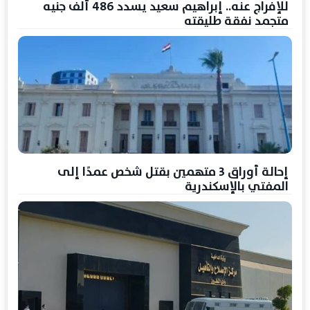
للإفراج عنه.. إبراهيم سعيد يسدد 486 ألف جنيه
متجمد نفقة طليقته
إحالة أوراق 3 متهمين بقتل شخص عمدًا إلى
المفتي بالإسكندرية