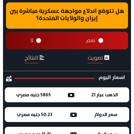
هل تتوقع اندلاع مواجهة عسكرية مباشرة بين
إيران والولايات المتحدة؟
نعم
لا
تصويت
النتائج
اسعار اليوم
الذهب عيار 21
5865 جنيه مصري
سعر الدولار
50.23 جنيه مصري