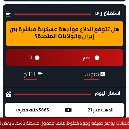
استطلاع راى
هل تتوقع اندلاع مواجهة عسكرية مباشرة بين
إيران والولايات المتحدة؟
نعم
لا
تصويت
النتائج
اسعار اليوم
الذهب عيار 21
5865 جنيه مصري
يقة وجود خطوط هاتف محمول مسجلة بأسماء بعض المواطنين دون عل
سعر الدولار
50.23 جنيه مصري