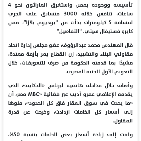
تأسيسه ووجوده بمصر، واستغرق الماراثون نحو 4
ساعات، تنافس خلاله 3000 متسابق على الجري
لمسافة 5 كيلومترات بدأت من “بوديوم بلازا”، ضمن
كايرو فستيفال سيتي. “التفاصيل“
قال المهندس محمد عبدالرؤوف، عضو مجلس إدارة اتحاد
مقاولي البناء والتشييد، إن القطاع يمر بأزمة ممتدة،
مشيدًا بما قدمته الحكومة من صرف للتعويضات، خلال
التعويم الأول للجنيه المصري.
وأضاف خلال مداخلة هاتفية لبرنامج «الحكاية»، الذي
يقدمه الإعلامي عمرو أديب عبر فضائية «MBC مصر، أن
«ما يحدث في سوق العقار فاق كل الحدود»، منوهًا
إلى أسعار كل الخامات ازدادت، وخرجت عن قدرة
المقاول.
ولفت إلى زيادة أسعار بعض الخامات بنسبة 50%،