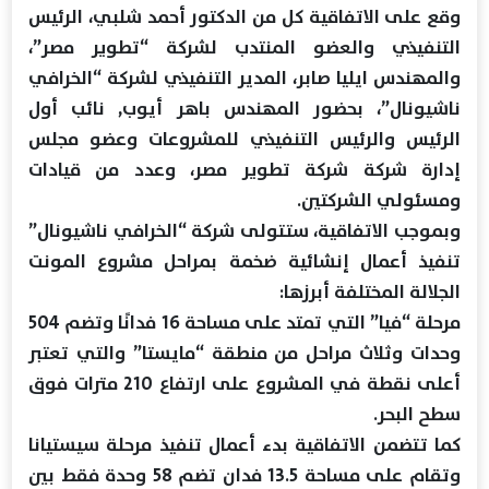
وقع على الاتفاقية كل من الدكتور أحمد شلبي، الرئيس
التنفيذي والعضو المنتدب لشركة “تطوير مصر”،
والمهندس ايليا صابر، المدير التنفيذي لشركة “الخرافي
ناشيونال”، بحضور المهندس باهر أيوب, نائب أول
الرئيس والرئيس التنفيذي للمشروعات وعضو مجلس
إدارة شركة شركة تطوير مصر، وعدد من قيادات
ومسئولي الشركتين.
وبموجب الاتفاقية، ستتولى شركة “الخرافي ناشيونال”
تنفيذ أعمال إنشائية ضخمة بمراحل مشروع المونت
الجلالة المختلفة أبرزها:
مرحلة “فيا” التي تمتد على مساحة 16 فدانًا وتضم 504
وحدات وثلاث مراحل من منطقة “مايستا” والتي تعتبر
أعلى نقطة في المشروع على ارتفاع 210 مترات فوق
سطح البحر.
كما تتضمن الاتفاقية بدء أعمال تنفيذ مرحلة سيستيانا
وتقام على مساحة 13.5 فدان تضم 58 وحدة فقط بين