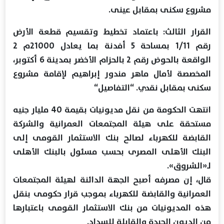
مشروع سكنى بمقابل عينى.
القرار الثالث: باعتماد تخطيط وتقسيم قطعة الأرض
رقم 1/11 بمساحة 5 أفدنة بما يعادل 21000م 2
الواقعة بالحوض رقم 2 بالحزام الأخضر بمدينة 6 أكتوبر،
المخصصة لأمال ماهر مندور إبراهيم لإقامة مشروع
سكنى بمقابل نقدي. “التفاصيل“
انتهت الحكومة من نقل مديونيات بقيمة 40 مليار جنيه
مستحقة على هيئة المجتمعات العمرانية والشركة
القابضة للكهرباء لصالح بنك الاستثمار القومى إلى
البنك الأهلى المصرى بحسب مسئول بالبنك الأهلى
لـ«الشروق».
قال، إن مصرفه أصبح الجهة الدائنة لهيئة المجتمعات
العمرانية والقابضة للكهرباء بموجب قرار حكومى بنقل
هذه المديونيات من بنك الاستثمار القومى باعتبارها
من الديون الجيدة والقابلة للسداد.