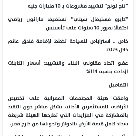
”تنج لونج” لتشييد مشروعات بـ 10 مليارات جنيه
“كايرو فستيفال سيتي” تستضيف ماراثون رياضي
احتفالًا بمرور 10 سنوات على تأسييس
خاص .. استراباص للسياحة تخطط لإضافة فندق عائم
خلال 2023
عضو اتحاد مقاولي البناء والتشييد: أسعار الكابلات
ازدادت بنسبة 114%
التفاصيل
وافقت هيئة المجتمعات العمرانية على تخصيص
الأراضي للمستثمرين الأجانب بشكل مباشر دون التقيد
بالمشاركة في المزايدات التي تطرحها الهيئة شريطة
سداد كامل قيمة الأرض بالدولار وتحويلها من خارج مصر.