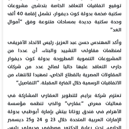
توقيع اتفاقيات التعاقد الخاصة بتدشين مشروعات
سكنية ضخمة بدولة كوت ديفوار، تشمل إقامة 40 ألف
وحدة سكنية جديدة بمساحات متنوعة وفق “أموال
الغد”
وأكد المهندس حسن عبد العزيز، رئيس الاتحاد الأفريقى
لمنظمات مقاولى التشييد والبناء، أن عددا من
المشروعات التنموية المطروحة بدولة كوت ديفوار
جارى التعاقد عليها حاليا لصالح عدد من شركات
المقاولات المصرية بالقطاع الخاص، تمهيدا للانتهاء من
الاتفاقيات الرسمية خلال الفترة المقبلة. “التفاصيل“
تعتزم شركة برايم للتطوير العقاري المشاركة في
فعاليات معرض “عقاري” والذي تنظمه مؤسسة
الأهرام في فندق روتانا بيتش بإمارة أبوظبي بدولة
الإمارات العربية المتحدة خلال 23 و 24 و25 ديسمبر
الجاري، تحت رعاية الدكتور مصطفى مدبولي رئيس