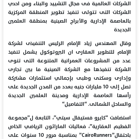
الشركات العالمية فى مجال التشييد والبناء ومن احدي
الشركات التى تتولى تنفيذ تطوير المنطقة المركزية
بالعاصمة الإدارية والأبراج الصينية بمنطقة العلمين
الجديدة
وقال المهندس زياد الإمام الرئيس التنفيذى لشركة
الإمام للتطوير العقارى ان البروتوكول يشمل تنفيذ
عدد من المشروعات العمرانية المتنوعة التى تنوى
الشركة تنفيذها مع الشركة الصينية ما بين تجارى
وإدارى وسكنى وطبى بإجمالي استثمارات مشتركة
تصل إلى 10 مليارات جنيه بعدد من المدن الجديدة على
رأسها العاصمة الإدارية ومدينة العلمين الجديدة
والساحل الشمالى. “التفاصيل“
استضافت “كايرو فستيفال سيتي”، التابعة ل”مجموعة
الفطيم العقارية”، فعاليات الماراثون الرياضي الخاص
باحتفال”CairoRunners” بمناسبة مرور 10 سنوات على