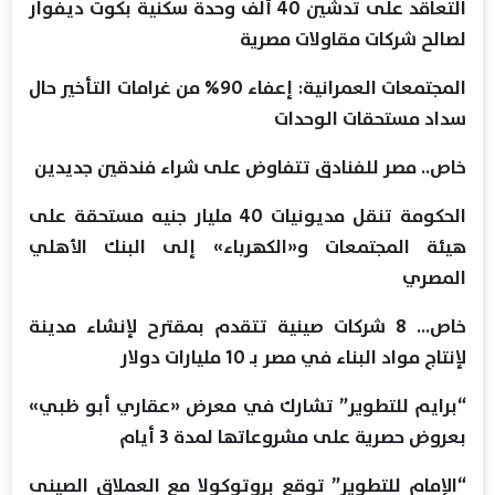
التعاقد على تدشين 40 ألف وحدة سكنية بكوت ديفوار
لصالح شركات مقاولات مصرية
المجتمعات العمرانية: إعفاء 90% من غرامات التأخير حال
سداد مستحقات الوحدات
خاص.. مصر للفنادق تتفاوض على شراء فندقين جديدين
الحكومة تنقل مديونيات 40 مليار جنيه مستحقة على
هيئة المجتمعات و«الكهرباء» إلى البنك الأهلي
المصري
خاص… 8 شركات صينية تتقدم بمقترح لإنشاء مدينة
لإنتاج مواد البناء في مصر بـ 10 مليارات دولار
“برايم للتطوير” تشارك في معرض «عقاري أبو ظبي»
بعروض حصرية على مشروعاتها لمدة 3 أيام
“الإمام للتطوير” توقع بروتوكولا مع العملاق الصينى