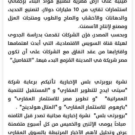
صينية على أرض مصرية لتصنيع مواد البناء بإجمالي
استثمارات تقترب من 10 مليارات دولار، لتصنيع الحديد،
والدهانات والأخشاب والصاج والطوب ومنتجات العزل
ومصنع لإنتاج الأسمنت.
وبحسب المصدر، فإن الشركات تقدمت بدراسة الجدوى
لهيئة قناة السويس الاقتصادية، التي أبدت اهتمامها
واقترابها من عقد اتفاق مع الشركات على أن تكون
مصر شريكة في المدينة المُزمع البدء فيها. “التفاصيل”
نشرة بروبرتي بلس الإخبارية تأتيكم برعاية شركة
"سيتى ايدج للتطوير العقاري" و "المستقبل للتنمية
العمرانية" "و تطوير مصر للاستثمار العقارى" و
"بترهوم للاستثمار العقارى" و "العتال هولدينح" .
"بروبرتى بلس" نشرة إخبارية مجانية تصدر قبل الثامنه
صباحاً يومى الإثنين والخميس من كل أسبوع متضمنة
عرض وتحليل لأهم الأخبار المرتبطة بالسوق العقارى