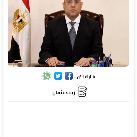
شارك الان
زينب عثمان