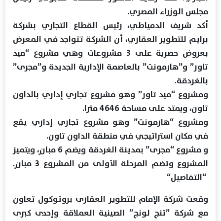
مجلس الوزراء المصري.
أكد شريف الدمياطي، رئيس القطاع التجاري بشركة
برايم للتطوير العقاري، أن الشركة تتواجد في المعرض
بعروض حصرية على 3 مشروعات وهي مشروع “ميد
تاور” و”هارمونت” بالعاصمة الإدارية الجديدة و”مجرى”
بالغردقة.
ومشروع “ميد تاور” وهو مشروع تجاري إداري بالداون
تاون، ويمتد على مساحة 4646 مترا.
ومشروع “هارمونت” وهو مشروع تجاري إداري يقع
في مكان استراتيجي في منطقة الداون تاون.
و مشروع “مجرى” بمدينة الغردقة ويضم 6 مبانٍ، ويتميز
المشروع وتضم المرحلة الأولى من المشروع 3 مبانٍ.
“التفاصيل“
وقعت شركة الإمام للتطوير العقارى بروتوكول تعاون
مع شركة ”تنج لونج” الصينية العملاقة وإحدى كبرى