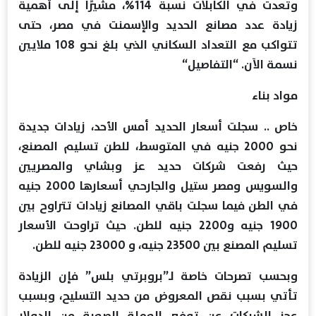
وتعدت في الكابلات نسبة 114%، مشيرًا إلى أهمية
زيادة عدد مصانع الحديد والإسمنت في مصر، حتى
تتواكب مع التعداد السكاني الذي بلغ نحو 108 ملايين
نسمة الآن. “التفاصيل“
مواد بناء
خاص .. سجلت أسعار الحديد أمس الأحد، زيادات جديدة
نحو 2000 جنيه في المتوسط، للطن تسليم المصنع،
حيث رفعت شركات حديد عز وبشاي والمصريين
والسويس ومصر ستيل والجارحي أسعارها 2000 جنيه
في الطن فيما سجلت باقي المصانع زيادات تتراوح بين
1900 جنيه و2200 جنيه للطن. حيث تراوحت الأسعار
تسليم المصنع بين 23500 جنيه، و 23000 جنيه للطن.
وبحسب تصرحات خاصة لـ”بروبرتي بلس” فإن الزيادة
تأتي بسبب نقص المعروض من حديد التسليح، وبسبب
عجز الشركات عن توفير العملة الصعبة من الدولار