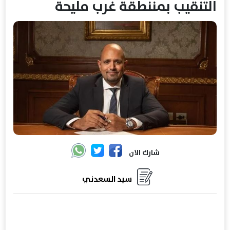
التنقيب بمننطقة غرب مليحة
شارك الان
سيد السعدني