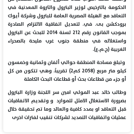
الحكومة بالترخيص لوزير البترول والثروة المعدنية في
التعاقد مع الهيئة المصرية العامة للبترول وشركة أيوك
برودكشن بى. في. لتعديل اتفاقية الالتزام الصادرة
بموجب القانون رقم 212 لسنة 2014 للبحث عن البترول
واستغلاله في منطقة جنوب غرب مليحة بالصحراء
الغربية (ج.م.ع).
وتبلغ مساحة المنطقة حوالي ألفان وثمانية وخمسون
كيلو متر مربع (2058 كم2) تقريباً. وهي تتكون من كل
أو جزء من قطاعات بحث أو قطاعات البحث الكاملة
وطالب خالد عبد المولي امين سر اللجنة وزارة البترول
بضرورة الاستغلال الامثل للموارد و وتقديم الاتفاقيات
قبل التعاقد او بمدد كافية والعائد وما تم تحقيقة خلال
عمليات واتفاقيات التمديد لشركات تنقيب لفترات اخرى