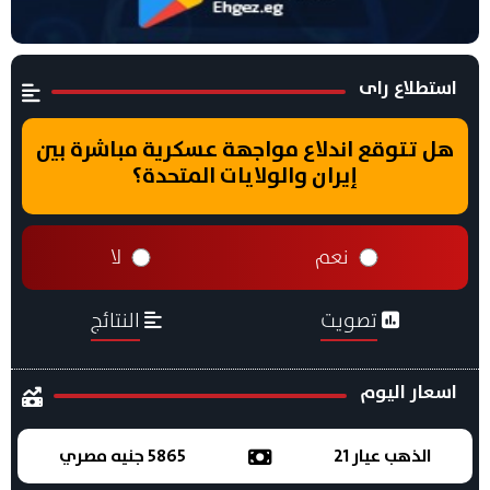
استطلاع راى
هل تتوقع اندلاع مواجهة عسكرية مباشرة بين
إيران والولايات المتحدة؟
نعم
لا
تصويت
النتائج
اسعار اليوم
الذهب عيار 21
5865 جنيه مصري