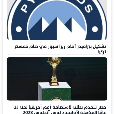
تشكيل بيراميدز أمام ريزا سبور في ختام معسكر
تركيا
مصر تتقدم بطلب لاستضافة أمم أفريقيا تحت 23
عامًا المؤهلة لأولمبياد لوس أنجلوس 2028