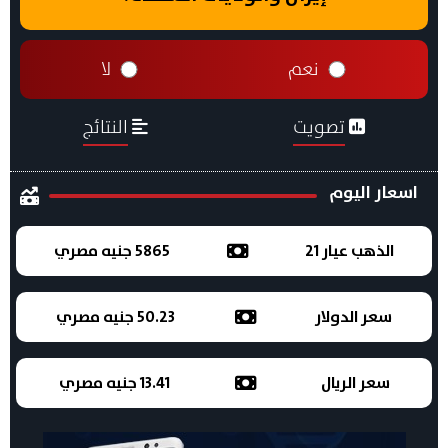
نعم
لا
تصويت
النتائج
اسعار اليوم
الذهب عيار 21
5865 جنيه مصري
سعر الدولار
50.23 جنيه مصري
سعر الريال
13.41 جنيه مصري