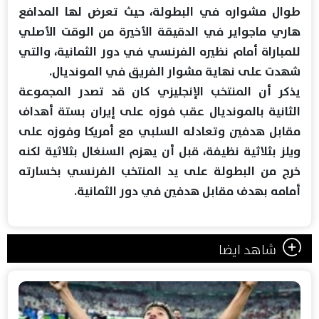
طوال مشواره في البطولة، حيث تعرض لها المدافع
هاري ماجواير في الدقيقة الأخيرة من الوقت الأصلي
للمباراة أمام نظيره الفرنسي في دور الثمانية، والتي
شهدت على نهاية مشوار الفريق في المونديال.
يذكر أن المنتخب الإنجليزي كان قد تصدر المجموعة
الثانية بالمونديال عقب فوزه على إيران بستة أهداف
مقابل هدفين وتعادله السلبي مع أمريكا وفوزه على
ويلز بثلاثية نظيفة، قبل أن يهزم السنغال بثلاثية لكنه
خرج من البطولة على يد المنتخب الفرنسي بخسارته
أمامه بهدف مقابل هدفين في دور الثمانية.
شاهد ايضا