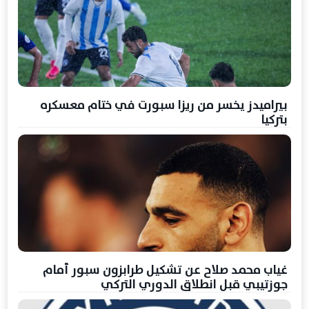
بيراميدز يخسر من ريزا سبورت في ختام معسكره
بتركيا
غياب محمد صلاح عن تشكيل طرابزون سبور أمام
جوزتيبي قبل انطلاق الدوري التركي