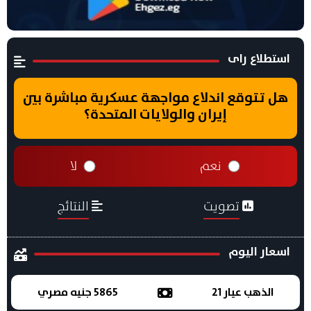
استطلاع راى
هل تتوقع اندلاع مواجهة عسكرية مباشرة بين
إيران والولايات المتحدة؟
نعم
لا
تصويت
النتائج
اسعار اليوم
الذهب عيار 21
5865 جنيه مصري