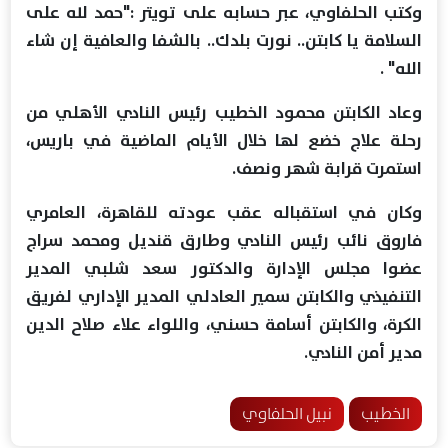
وكتب الحلفاوي، عبر حسابه على تويتر :"حمد لله على
السلامة يا كابتن.. نورت بلدك.. بالشفا والعافية إن شاء
الله" .
وعاد الكابتن محمود الخطيب رئيس النادي الأهلي من
رحلة علاج خضع لها خلال الأيام الماضية في باريس،
استمرت قرابة شهر ونصف.
وكان في استقباله عقب عودته للقاهرة، العامري
فاروق نائب رئيس النادي وطارق قنديل ومحمد سراج
عضوا مجلس الإدارة والدكتور سعد شلبي المدير
التنفيذي والكابتن سمير العادلي المدير الإداري لفريق
الكرة، والكابتن أسامة حسني، واللواء علاء صلاح الدين
مدير أمن النادي.
الخطيب
نبيل الحلفاوي