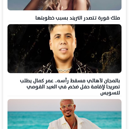
ملك قورة تتصدر التريند بسبب خطوبتها
بالمجان لأهالي مسقط رأسه.. عمر كمال يطلب
تصريحا لإقامة حفل ضخم في العيد القومي
للسويس