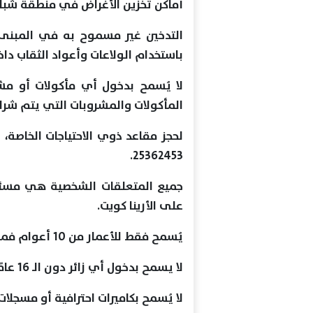
أماكن تخزين الأغراض في منطقة شباك ا
التدخين غير مسموح به في المبنى ب
باستخدام الولاعات وأعواد الثقاب داخل
لا يُسمح بدخول أي مأكولات أو مشر
المأكولات والمشروبات التي يتم شراؤه
لحجز مقاعد ذوي الاحتياجات الخاصة، 
25362453.
جميع المتعلقات الشخصية هي مسئول
على الأرينا كويت.
يُسمح فقط للأعمار من 10 أعوام فما فوق بدخول الفعالية.
لا يسمح بدخول أي زائر دون الـ 16 عامًا إلا بصحبة شخص بالغ يزيد عمره عن 18 عامًا.
لا يُسمح بكاميرات احترافية أو مسجلا