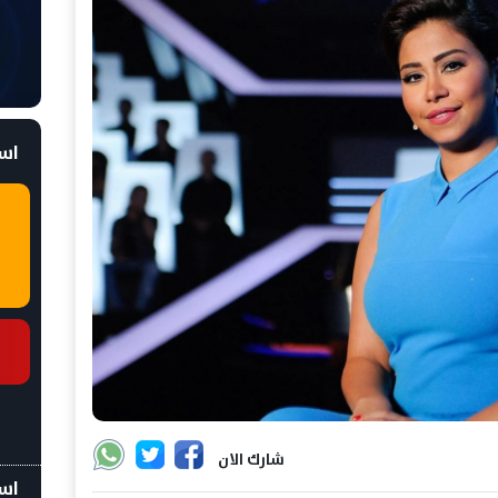
است
شارك الان
اسع