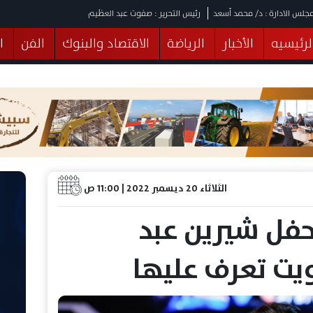
جلس الادارة : د/ محمد أسعد
رئيس التحرير : صفوت عبد العظيم
لرئيسيه
الأخبار
الرياضة
الاقتصاد والبنوك
الفن
ا
يقات
عربي ودولي
المرأة والطفل
التكنولوجيا
وهات
البرلمان
صحة
الثقافة
خدمات
منوعات
الثلاثاء 20 ديسمبر 2022 | 11:00 ص
 حفل شيرين عبد
يت تعرف عليها