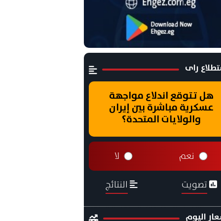
طلاع راى
هل تتوقع اندلاع مواجهة
عسكرية مباشرة بين إيران
والولايات المتحدة؟
نعم
لا
تصويت
النتائج
ار اليوم