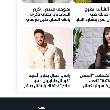
الشايب تطرح
بموقف قديم.. أكرم
«خدلك جنب»
السعدني يحيي ذكرى
ن مع ريتشارد الحاج
وفاة الفنان خليل مرسي
لكلمات.. "المهن
رامي جمال يطرح أغنية
ائية" تنعى
"كورال طرابزون - مو
ية سونيا كمال
صلاح" احتفالا بانتقال صلاح
للدوري التركي