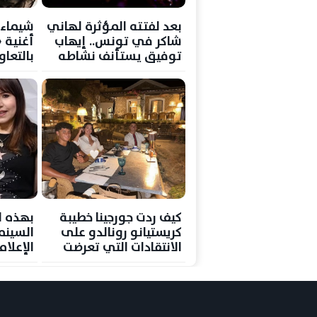
بعد لفتته المؤثرة لهاني
شيماء 
شاكر في تونس.. إيهاب
أغنية 
توفيق يستأنف نشاطه
بالتعاو
الفني بين القاهرة
والساحل الشمالي
كيف ردت جورجينا خطيبة
بهذه ا
كريستيانو رونالدو على
السينم
الانتقادات التي تعرضت
الإعلام
لها؟