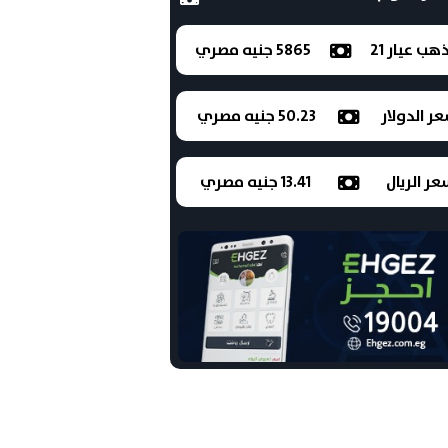
ذهب عيار 21
5865 جنيه مصري
ر الدولار
50.23 جنيه مصري
ر الريال
13.41 جنيه مصري