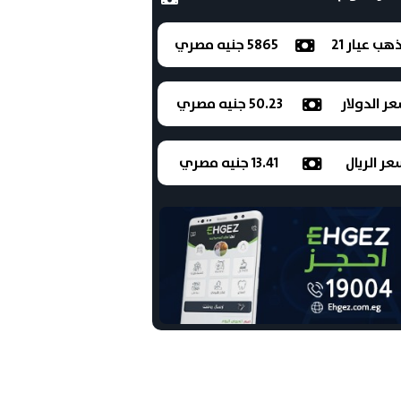
ذهب عيار 21
5865 جنيه مصري
ر الدولار
50.23 جنيه مصري
ر الريال
13.41 جنيه مصري