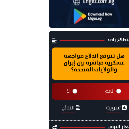
طلاع راى
هل تتوقع اندلاع مواجهة
عسكرية مباشرة بين إيران
والولايات المتحدة؟
نعم
لا
تصويت
النتائج
ار اليوم