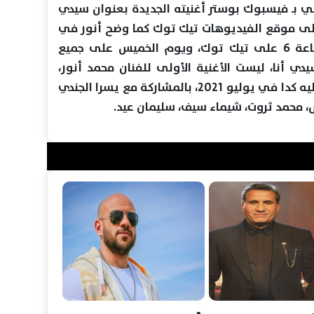
 بـ فيسبوك بوستر أغنيته الجديدة بعنوان سيدي
 على موقع الفيديوهات تيك توك كما وضح أنور في
منشوره، وعلق: استنوني بكرة الساعة 6 على تيك توك، ويوم الخميس على جميع
دي أنا، ليست الأغنية الأولى للفنان محمد أنور،
ولكنه شارك في أغنية بعنوان أنتو ليه كدا في يوليو 2021، بالمشاركة مع يسرا الجندي
س، محمد ثروت، شيماء سيف، سليمان عيد.