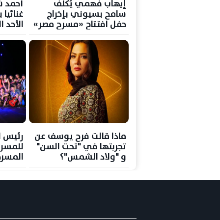
إيهاب فهمي يُكلّف
أحمد ش
سامح بسيوني بإخراج
غنائيا
حفل افتتاح «مسرح مصر»
الأحد ا
ماذا قالت فرح يوسف عن
رئيس ا
تجربتها في "تحت السن"
للمسرح
و "ولاد الشمس"؟
المسرح
مشاركت
القوم