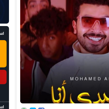
است
اسع