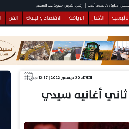
جلس الادارة : د/ محمد أسعد
رئيس التحرير : صفوت عبد العظيم
لرئيسيه
الأخبار
الرياضة
الاقتصاد والبنوك
الفن
ا
يقات
عربي ودولي
المرأة والطفل
التكنولوجيا
وهات
البرلمان
صحة
الثقافة
خدمات
منوعات
الثلاثاء 20 ديسمبر 2022 | 12:37 م
ثاني أغانيه سيدي