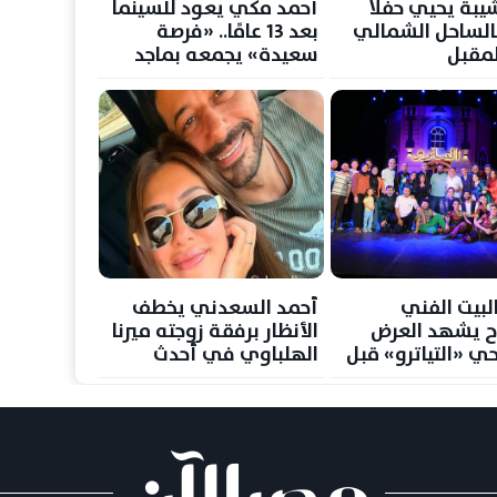
يبة يحيي حفلا
أحمد مكي يعود للسينما
 بالساحل الشمالي
بعد 13 عامًا.. «فرصة
لمقبل
سعيدة» يجمعه بماجد
الكدواني
لبيت الفني
أحمد السعدني يخطف
 يشهد العرض
الأنظار برفقة زوجته ميرنا
ي «التياترو» قبل
الهلباوي في أحدث
ه بالمهرجان
ظهور
ي للمسرح المصري