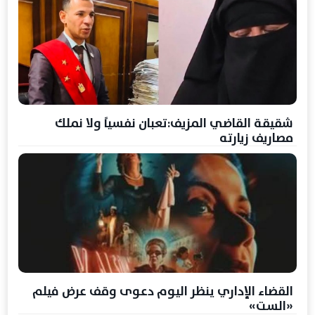
شقيقة القاضي المزيف:تعبان نفسياً ولا نملك
مصاريف زيارته
القضاء الإداري ينظر اليوم دعوى وقف عرض فيلم
«الست»