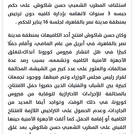
استئناف المطرب الشعبي حسن شاكوش، على حكم
حبسه 3 سنوات لاتهامه بإدارة كافيه دون ترخيص
بمنطقة مدينة نصر بالقاهرة، لجلسة 16 يناير للحكم .
وكان حسن شاكوش افتتح أحد الكافيهات بمنطقة مدينة
نصر بالقاهرة، في أبريل من عام الماضي، وأقام حفلًا
كبيرًا في ظل انتشار فيروس كورونا آنذاك،لتغلق
الأجهزة الأمنية الكافيه وتشمعه، بسبب رصد عدة
مخالفات، والعثور على عدد كبير من الشيشة، المخالفة
لقرار رئيس مجلس الوزراء وتم ضبطها. ووجود تجمعات
كبيرة بين الشباب والفتيات الذين حضروا حفل الافتتاح،
بالمخالفة للإجراءات الاحترازية للوقاية من فيروس
كورونا، في ذلك الوقت، وتواجد أيضا العديد من
الجاردات، وعدم الحصول على التراخيص اللازمة لافتتاح
الكافية أو إقامة الحفل. كما ألقت الأجهزة الأمنية حينها
القبض على المطرب الشعبي حسن شاكوش، بعد غلق