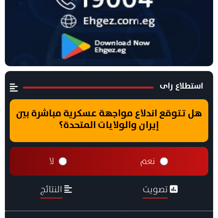
استطلاع راى
هل تتوقع اندلاع مواجهة عسكرية مباشرة بين
إيران والولايات المتحدة؟
نعم
لا
تصويت
النتائج