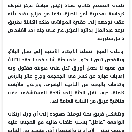
تلقى المقدم هاني عماد رئيس مباحث مركز شرطة
كرداسة بمديرية أمن الجيزة، بلاغا من مزارع يفيد بأنه
عقب توجهه إلى حظيرة المواشي ملكه الكائنة بطريق
ترعة عبدالعال بدائرة المركز، عثر على جثة أحد الأشخاص
داخل حظيرته.
وعلى الفور انتقلت الأجهزة الأمنية إلي محل البلاغ،
وبالفحص تبين العثور على جثة شاب في العقد الثالث
من عمره لا يحمل أوراق تدل على هويته مقتول وبه
إصابات عبارة عن كسر في الجمجمة وجرح غائر بالرأس
وكدمات بالوجه من الناحية اليسرى، ويرتدي ملابسه
كاملة، جرى نقل الجثة إلى ثلاجة المستشفى عقب
مناظرة فريق من النيابة العامة لها.
وبتشكيل فريق بحث توصلت جهوده إلي أن وراء ارتكاب
الواقعة "عاطل" بسبب خلافات مالية مع المجني عليه
وعقب تقنين الإجراءات واستصدار أذن مسبق من النيابة