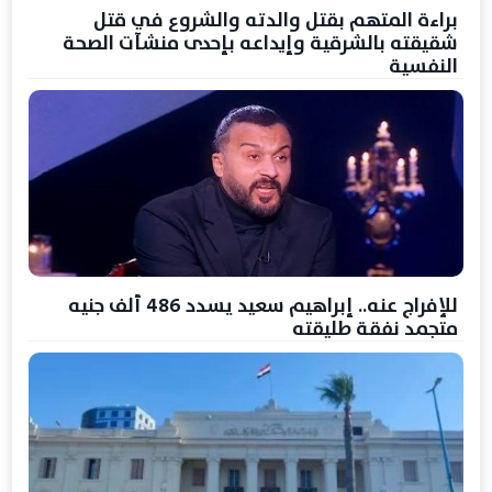
براءة المتهم بقتل والدته والشروع في قتل
شقيقته بالشرقية وإيداعه بإحدى منشآت الصحة
النفسية
للإفراج عنه.. إبراهيم سعيد يسدد 486 ألف جنيه
متجمد نفقة طليقته