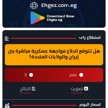
استطلاع راى
هل تتوقع اندلاع مواجهة عسكرية مباشرة بين
إيران والولايات المتحدة؟
نعم
لا
تصويت
النتائج
اسعار اليوم