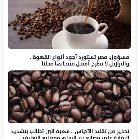
مسؤول: مصر تستورد أجود أنواع القهوة..
والبرازيل لا تطرح أفضل منتجاتها محليًا
تحذير من تقليد الأكياس .. شعبة البن تطالب بتشديد
الرقابة على مصانع بير السلم ومطابع التغليف