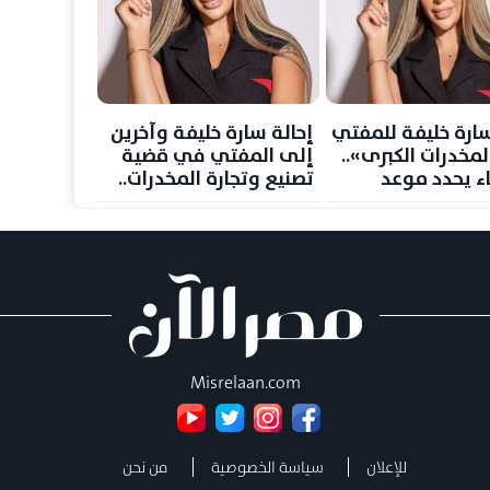
سارة خليفة للمفتي
إحالة سارة خليفة وآخرين
مخدرات الكبرى»..
إلى المفتي في قضية
ء يحدد موعد
تصنيع وتجارة المخدرات..
والحكم 5 سبتمبر
Misrelaan.com
للإعلان
سياسة الخصوصية
من نحن