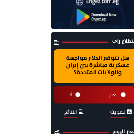
طلاع راى
هل تتوقع اندلاع مواجهة
عسكرية مباشرة بين إيران
والولايات المتحدة؟
نعم
لا
تصويت
النتائج
ار اليوم