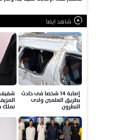
شاهد ايضا
إصابة 14 شخصا فى حادث
شقيقة
بطريق العلمين وادى
المزيف:
النطرون
نملك م