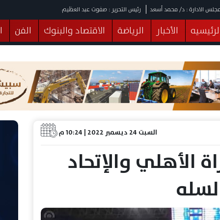
جلس الادارة : د/ محمد أسعد
رئيس التحرير : صفوت عبد العظيم
لرئيسيه
الأخبار
الرياضة
الاقتصاد والبنوك
الفن
ا
يقات
عربي ودولي
المرأة والطفل
التكنولوجيا
وهات
البرلمان
صحة
الثقافة
خدمات
منوعات
السبت 24 ديسمبر 2022 | 10:24 م
اة الأهلي والإتحاد
لسله