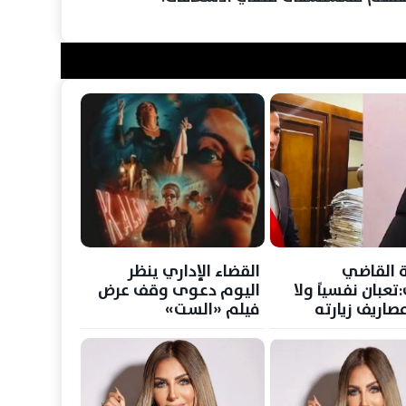
 القاضي
القضاء الإداري ينظر
تعبان نفسياً ولا
اليوم دعوى وقف عرض
صاريف زيارته
فيلم «الست»