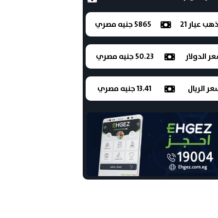
ذهب عيار 21
5865 جنيه مصري
ر الدولار
50.23 جنيه مصري
ر الريال
13.41 جنيه مصري