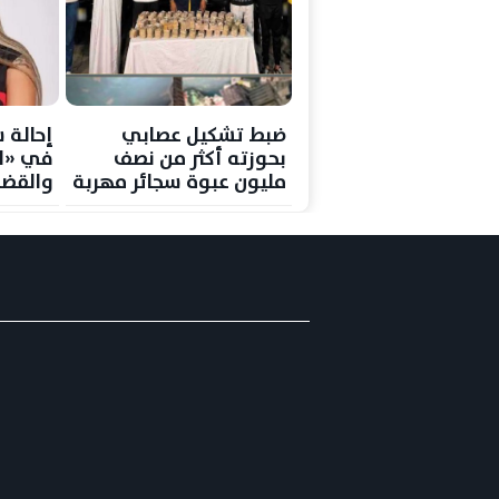
ضبط تشكيل عصابي
إحالة 
بحوزته أكثر من نصف
في «ال
مليون عبوة سجائر مهربة
والقضا
في القاهرة
الحكم