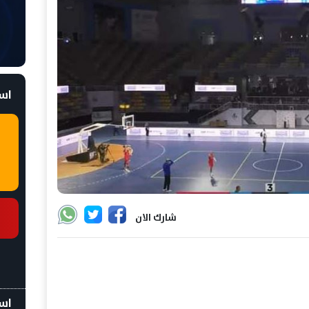
است
شارك الان
اسع