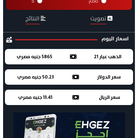
نعم
لا
تصويت
النتائج
اسعار اليوم
الذهب عيار 21
5865 جنيه مصري
سعر الدولار
50.23 جنيه مصري
سعر الريال
13.41 جنيه مصري