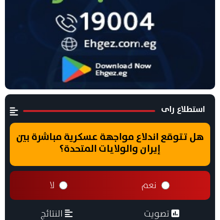
استطلاع راى
هل تتوقع اندلاع مواجهة عسكرية مباشرة بين
إيران والولايات المتحدة؟
نعم
لا
تصويت
النتائج