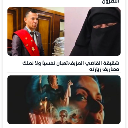
النطرون
شقيقة القاضي المزيف:تعبان نفسياً ولا نملك
مصاريف زيارته