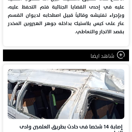
عليه في إحدى القضايا الجنائية فتم التحفظ عليه،
وبإجراء تفتيشه وقائياً قبيل اصطحابه لديوان القسم
عثر على كيس بلاستيك بداخله جوهر الهيروين المخدر
بقصد الاتجار والتعاطي.
شاهد ايضا
إصابة 14 شخصا فى حادث بطريق العلمين وادى