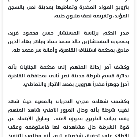
بترويج المواد المخدرة وتعاطيها بمدينة نصر، بالسجن
المؤبد، وتغريمه نصف مليون جنيه.
صدر الحكم برئاسة المستشار حسن محمود فريد،
وعضوية المستشارين خالد محمد حماد وباهر بهاء الدين
صادق بمحكمة استئناف القاهرة، وأمانة سر محمد طه.
وكشف أمر إحالة المتهم إلى محكمة الجنايات بأنه
بدائرة قسم شرطة مدينة نصر ثاني بمحافظة القاهرة
أحرز جوهراً مخدراً هيروين بقصد الاتجار والتعاطي.
وكشفت شهادة مجري التحريات بالقضية حيث شهد
نقيب شرطة بأنه وحال المرور الأمني شاهد المتهم
يقف بجانب الطريق بصورة لافته، وحاول الابتعاد عن
قوة الشرطة حال مشاهدته لها فاستوقفه وعقب
الاطلاع على تحقيق شخصيته تبين أنه مطلوب التنفيذ