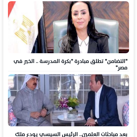
"التضامن" تطلق مبادرة "بكرة المدرسة .. الخير في
مصر"
بعد مباحثات العلمين.. الرئيس السيسي يودع ملك