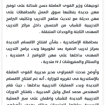
توجيهات وزير القوى العاملة حسن شحاتة على توفير
مهن جديدة يتطلبها سوق العمل بالمحافظات على
مهن حديثة مع تحديث مناهج التدريب وتكثيف البرامج
التدريبية للشباب من الجنسين داخل مراكز التدريب
المهنى الثابتة والوحدات المتنقلة .
بمحافظة الإسكندرية ، بشأن افتتاح الاقسام الجديدة
بمركز تدريب الحضرة بعد تطويرها وبدء برامج التدريب
المهنى بداخلها علي مهن الكوافير لـ ١٨متدربة ،
والستائر والمفروشات لـ ١٧ متدربة ،
وأوضح مدحت الغمراوى مدير مديرية القوى العاملة
بالإسكندرية فى تقريره للوزارة ، أنه تم افتتاح الاقسام
الجديدة وبدء العمليات التدريبية بداخلها ، حيث قام
المهندس محمد كمال وكيل المديرية ، بافتتاح الدورات
التدريبية الجديدة للشباب واطمان على سير العملية
التدريبية بداخلها للمتدربات وذلك بهدف تأهيلهم