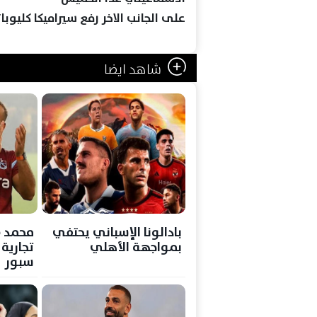
على الجانب الاخر رفع سيراميكا كليوباترا رصيده إلى 12 ن
شاهد ايضا
بادالونا الإسباني يحتفي
محمد 
بمواجهة الأهلي
تجارية
سبور