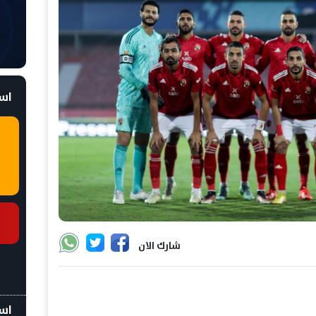
است
شارك الان
اسع