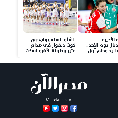
ة الأخيرة
ناشئو السلة يواجهون
يال يوم الأحد ..
كوت ديفوار في صدام
 اليد وحلم أول
مثير ببطولة الأفروباسكت
 عالمية
Misrelaan.com