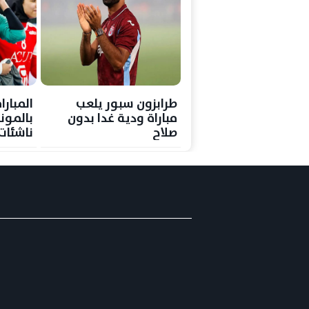
طرابزون سبور يلعب
المبارا
مباراة ودية غدا بدون
بالموند
صلاح
ناشئات
ميدالية