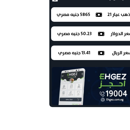
ذهب عيار 21
5865 جنيه مصري
ر الدولار
50.23 جنيه مصري
ر الريال
13.41 جنيه مصري