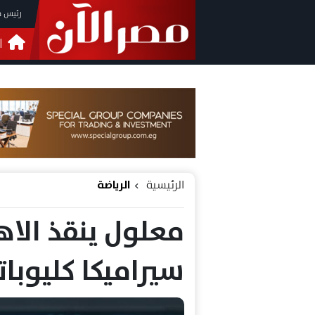
رئيس م
ا
التحق
فيدي
الرئيسية
الرياضة
معلول ينقذ الا
سيراميكا كليوباتر