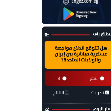
طلاع راى
هل تتوقع اندلاع مواجهة
عسكرية مباشرة بين إيران
والولايات المتحدة؟
نعم
لا
تصويت
النتائج
ار اليوم