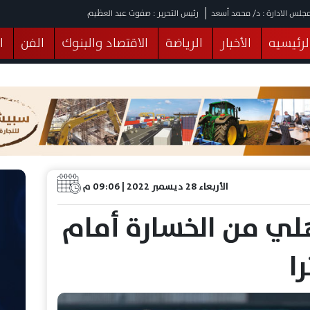
جلس الادارة : د/ محمد أسعد
رئيس التحرير : صفوت عبد العظيم
لرئيسيه
الأخبار
الرياضة
الاقتصاد والبنوك
الفن
ا
يقات
عربي ودولي
المرأة والطفل
التكنولوجيا
وهات
البرلمان
صحة
الثقافة
خدمات
منوعات
الأربعاء 28 ديسمبر 2022 | 09:06 م
هلي من الخسارة أمام
ا