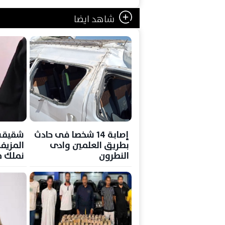
شاهد ايضا
إصابة 14 شخصا فى حادث
شقيقة
بطريق العلمين وادى
المزيف:
النطرون
نملك م