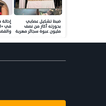
ضبط تشكيل عصابي
إحالة 
بحوزته أكثر من نصف
في «ال
مليون عبوة سجائر مهربة
والقضا
في القاهرة
الحكم