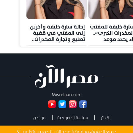
سارة خليفة للمفتي
إحالة سارة خليفة وآخرين
مخدرات الكبرى»..
إلى المفتي في قضية
ء يحدد موعد
تصنيع وتجارة المخدرات..
والحكم 5 سبتمبر
Misrelaan.com
للإعلان
سياسة الخصوصية
من نحن
جميع الحقوق محفوظة مصر الان - تصميم وتطوير
ST