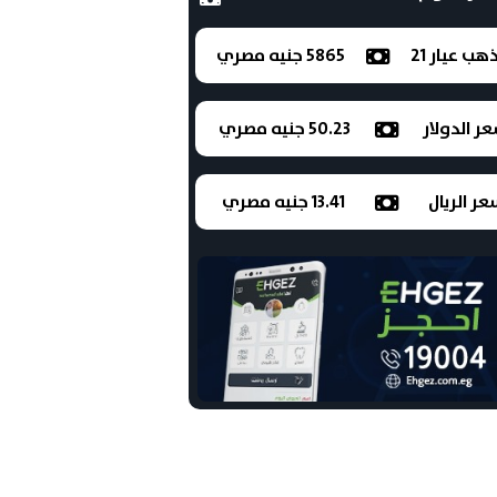
ذهب عيار 21
5865 جنيه مصري
ر الدولار
50.23 جنيه مصري
ر الريال
13.41 جنيه مصري