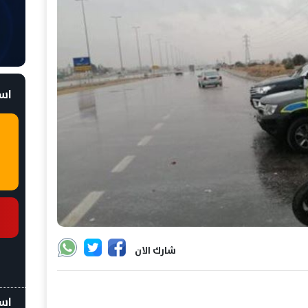
است
شارك الان
اسع