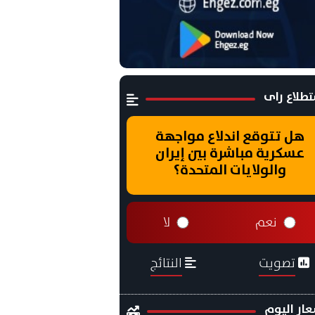
طلاع راى
هل تتوقع اندلاع مواجهة
عسكرية مباشرة بين إيران
والولايات المتحدة؟
نعم
لا
تصويت
النتائج
ار اليوم