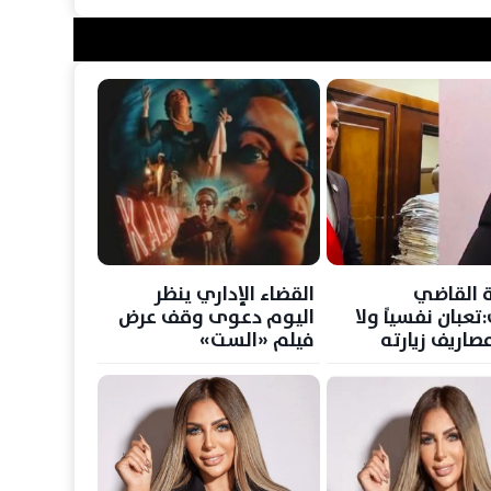
 القاضي
القضاء الإداري ينظر
تعبان نفسياً ولا
اليوم دعوى وقف عرض
صاريف زيارته
فيلم «الست»