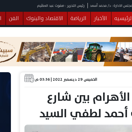
جلس الادارة : د/ محمد أسعد
رئيس التحرير : صفوت عبد العظيم
لرئيسيه
الأخبار
الرياضة
الاقتصاد والبنوك
الفن
ا
يقات
عربي ودولي
المرأة والطفل
التكنولوجيا
وهات
البرلمان
صحة
الثقافة
خدمات
منوعات
الخميس 29 ديسمبر 2022 | 03:36 م
لأهرام بين شارع
 أحمد لطفي السيد