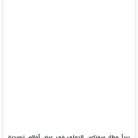
يبدأ مطار سفنكس الدولي في عرض أفلام ترويجية