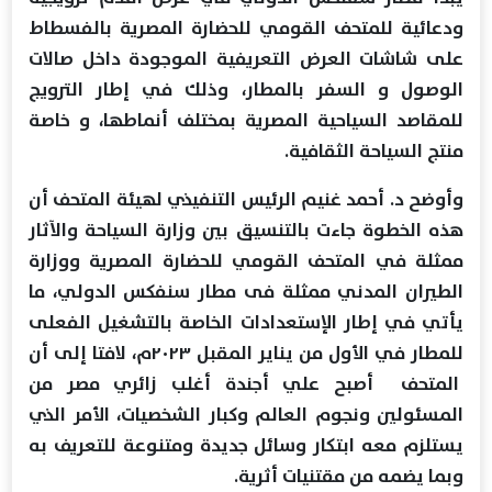
ودعائية للمتحف القومي للحضارة المصرية بالفسطاط
على شاشات العرض التعريفية الموجودة داخل صالات
الوصول و السفر بالمطار، وذلك في إطار الترويج
للمقاصد السياحية المصرية بمختلف أنماطها، و خاصة
منتج السياحة الثقافية.
وأوضح د. أحمد غنيم الرئيس التنفيذي لهيئة المتحف أن
هذه الخطوة جاءت بالتنسيق بين وزارة السياحة والآثار
ممثلة في المتحف القومي للحضارة المصرية ووزارة
الطيران المدني ممثلة فى مطار سنفكس الدولي، ما
يأتي في إطار الإستعدادات الخاصة بالتشغيل الفعلى
للمطار في الأول من يناير المقبل ٢٠٢٣م، لافتا إلى أن
المتحف أصبح علي أجندة أغلب زائري مصر من
المسئولين ونجوم العالم وكبار الشخصيات، الأمر الذي
يستلزم معه ابتكار وسائل جديدة ومتنوعة للتعريف به
وبما يضمه من مقتنيات أثرية.