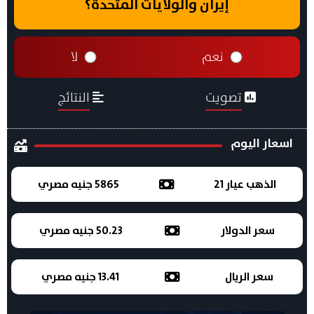
إيران والولايات المتحدة؟
نعم
لا
تصويت
النتائج
اسعار اليوم
الذهب عيار 21
5865 جنيه مصري
سعر الدولار
50.23 جنيه مصري
سعر الريال
13.41 جنيه مصري