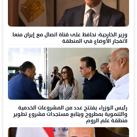
وزير الخارجية: نحافظ على قناة اتصال مع إيران منعا
لانفجار الأوضاع في المنطقة
رئيس الوزراء يفتتح عدد من المشروعات الخدمية
والتنموية بمطروح ويتابع مستجدات مشروع تطوير
منطقة علم الروم