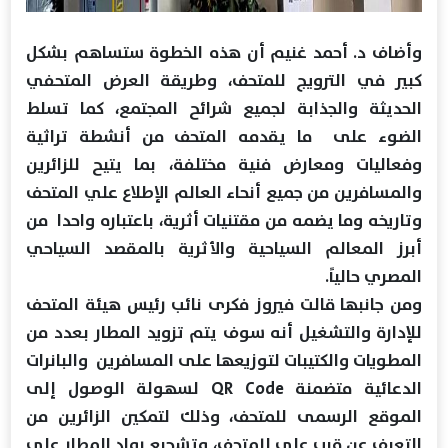
وأضاف د. أحمد غنيم أن هذه الخطوة ستساهم بشكل
كبير في الترويج للمتحف، وطريقة العرض المتحفي
الحديثة والجذابة لجميع شرائح المجتمع، كما تسلط
الضوء على ما يقدمه المتحف من أنشطة تراثية
وفعاليات ومعارض فنية مختلفة، بما يتيح للزائرين
والمسافرين من جميع أنحاء العالم الإطلاع علي المتحف
وتاريخه وما يضمه من مقتنيات أثرية، باعتباره واحدا من
أبرز المعالم السياحية والأثرية بالمقصد السياحي
المصري حالياً.
ومن جانبها قالت فيروز فكرى نائب رئيس هيئة المتحف
للإدارة والتشغيل أنه سوف يتم تزويد المطار بعدد من
المطويات والكتيبات لتوزيعها على المسافرين والبانرات
الدعائية متضمنة QR Code لسهولة الوصول إلى
الموقع الرسمى للمتحف، وذلك لتمكين الزائرين من
التعرف عن قرب على للمتحف، وتشجيع رواد المطار على