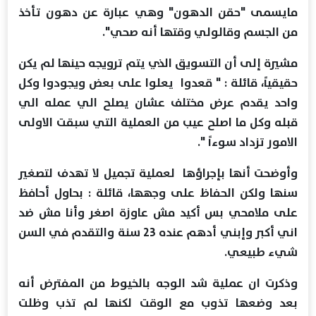
مايسمى "حقن الدهون" وهي عبارة عن دهون تأخذ
من الجسم وقالولي وقتها أنه صحي".
مشيرة إلى أن التسويق الذي يتم ترويجه حينها لم يكن
حقيقياً، قائلة : " قعدوا يعلوا على بعض ويجودوا وكل
واحد يقدم عرض مختلف عشان يصلح الي عمله الي
قبله وكل ما اصلح عيب من العملية التي سبقت الاولى
الامور تزداد سوءاً ".
وأوضحت أنها بإجراؤها لعملية تجميل لا تهدف لتصغير
سنها ولكن الحفاظ على وجهها، قائلة : بحاول أحافظ
على ملامحي بس أكيد مش عاوزة اصغر وأنا مش ضد
اني أكبر وإبني أدهم عنده 23 سنة والتقدم في السن
شيء طبيعي.
وذكرت ان عملية شد الوجه بالخيوط من المفترض أنه
بعد وضعها تذوب مع الوقت لكنها لم تذب وظلت