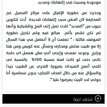
موجودة وسببت في إلتهابات وصديد.
وحذرت من خطورة الإقبال على مراكز التجميل غير
المحترفة لان الحقن سبب إلتهابات شديدة أدت لتكوين
جيوب من "الصديد" كادت تصل إلى المخ والشبكية وأنها
لم تكن تشعر بألم مبالغ فيه ولم تتخيل خطورة
الموقف، قائلة : " تعلمت أن لا أتعامل في هذا المجال
إلا مع طبيب مختص ومحترف ونسأل عنه كويس ومن هنا
ورايح وبوعد نفسي وإبني أني مش هعمل اي حاجة
تاني حتى لو كانت امنة بنسبة 100% بالنسبة لي
لكني أنصح السيدات بضرورة التحري عن الطبيب جيداً
والسؤال عنه من خلال اصحاب التجارب بدون سماسرة أنا
جولي لحد البيت يعرضوا عليا ".
شاهد ايضا