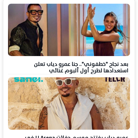
بعد نجاح "خطفوني".. جنا عمرو دياب تعلن
استعدادها لطرح أول ألبوم غنائي
عمرو دياب يفتتح موسم حفلات U Arena في