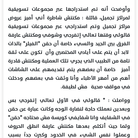
وأوضحت أنه تم استدراجها عبر مجموعات تسويقية
لمراكز تجميل، قائلة : مكنتش شاطرة أني أميز عروض
مراكز تجميل وتم استدراجي عبر مجموعات تسويقية
قالولي وقتها تعالي إتفرجي وشوفي ومكنتش عارفة
الفرق بين الجيد والسيء خاصة أن حقن "الفيلر" بالذات
لابد أن يتم على أيادي المختصين وأن تكون على ثقة
تامة من الطبيب الذي يجري تلك العملية ومكنتش قادرة
أميز خاصة أن بعضهم يتم تقديمهم على الشاشات
أهم من أمهر الأطباء وأنا وثقت في بعضهم ودخلت
في مواقف صحية مش لطيفة.
وواصلت : " قالولي في الأول تعالي إتفرجي بس
وبعدين نعملك حاجة لنضارة الوجه وكانت عبارة عن حقن
في الشفايف وانا شفايفي كويسة مش محتاجه "حقن"
ولما جيت أتكلم بعدها مكنتش عارفة انطق الحروف
وعملوا نفس الشيء في الخدود وكبرت جداً بسبب