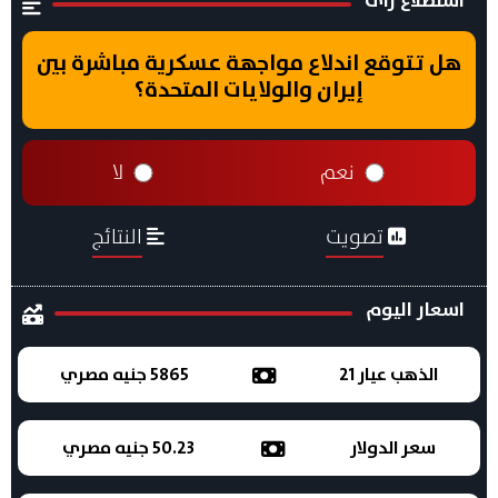
استطلاع راى
هل تتوقع اندلاع مواجهة عسكرية مباشرة بين
إيران والولايات المتحدة؟
نعم
لا
تصويت
النتائج
اسعار اليوم
الذهب عيار 21
5865 جنيه مصري
سعر الدولار
50.23 جنيه مصري