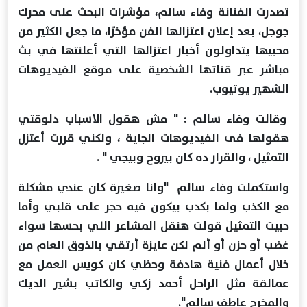
تصدرت الفنانة وفاء سالم، مؤشرات البحث على محرك
جوجل، بعد إعلان اعتزالها الفن مؤخرًا، ما جعل الكثير من
محبيها يتداولون أخبار اعتزالها التي أعلنتها في بث
مباشر عبر قناتها الشخصية على موقع الفيديوهات
الشهير يوتيوب.
وقالت وفاء سالم : " مش هقول الأسباب دلوقتي
هقولها فى الفيديوهات الجاية ، ولكني قررت أعتزل
التمثيل ، والقرار ده كان بيروح وبيجي " .
واستكملت وفاء سالم "وانا صغيرة كان عندي مشكلة
مع الكذب ولما بكدب بيكون فيه حجر على قلبي وأما
حبيت التمثيل قولت هنقل المشاعر اللي بحسها سواء
غضب أو حزن أو ألم لكن عايزة أرتقي بالذوق العام من
خلال أعمال فنية هادفة وحظي كان كويس العمل مع
عمالقة مثل الراحل أحمد زكي والكاتب بشير الديك
والمخرج عاطف سالم".