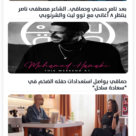
بعد تامر حسني وحماقي.. الشاعر مصطفى ناصر
ينتظر ٨ أغاني مع توو ليت والشرنوبي
حماقي يواصل استعدادات حفله الضخم في
"سعادة ساحل"