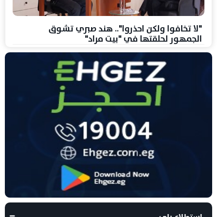
"لا تخافوا ولكن احذروا".. هند صبري تشوق
الجمهور لحلقتها في "بيت مراد"