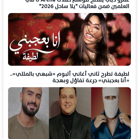
العلمين ضمن فعاليات "يلا ساحل 2026"
لطيفة تطرح ثاني أغاني ألبوم «شبهي بالمللي»..
«أنا بعجبني» جرعة تفاؤل وبهجة