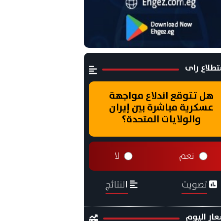
طلاع راى
هل تتوقع اندلاع مواجهة
عسكرية مباشرة بين إيران
والولايات المتحدة؟
نعم
لا
تصويت
النتائج
ار اليوم