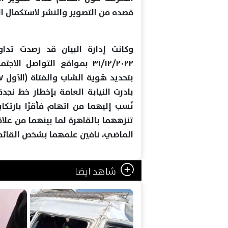
قصده من التصوير والنشر لاستكمال ا
وكانت إدارة البيان قد رصدت تد
٣١/١٢/٢٠٢٢ بمواقع التواصل
بادرت النيابة العامة بإخطار خط نج
نُسب إليهما من اتهام فأقرَّا بارتكا
تنزههما بالقاهرة لما بينهما من علا
الماضي، نافين علمهما بشخص القائم 
شاهد ايضا