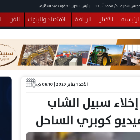
جلس الادارة : د/ محمد أسعد
رئيس التحرير : صفوت عبد العظيم
لرئيسيه
الأخبار
الرياضة
الاقتصاد والبنوك
الفن
ا
يقات
عربي ودولي
المرأة والطفل
التكنولوجيا
وهات
البرلمان
صحة
الثقافة
خدمات
منوعات
الأحد 1 يناير 2023 | 08:10 م
 إخلاء سبيل الشاب
يديو كوبري الساحل