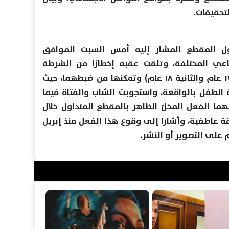
لتحقيقات.
اول المقطع المشار إليه أمس السبت الموافق
 الاجتماعي المختلفة، وتلقت عقبه إخطارًا من الشرطة
بتحديد هُوية الشاب والفتاة (الأول ١٧ عام والثانية ١٨ عام) وتمكنها من ضبطهما، حيث
دة الطفل بالواقعة، واستجوبت الشاب والفتاة فيما
بهما الفعل المخلِّ الظاهر بالمقطع المتداول خلال
قة عاطفية، وأشارا إلى وقوع هذا الفعل منذ إبريل
على التصوير أو النشر.