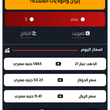
إيران والولايات المتحدة؟
نعم
لا
تصويت
النتائج
اسعار اليوم
الذهب عيار 21
5865 جنيه مصري
سعر الدولار
50.23 جنيه مصري
سعر الريال
13.41 جنيه مصري