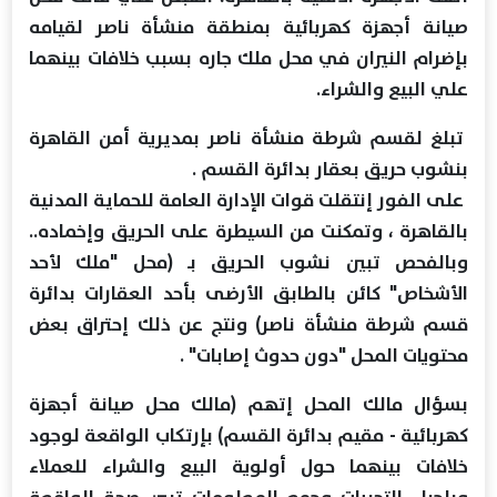
صيانة أجهزة كهربائية بمنطقة منشأة ناصر لقيامه
بإضرام النيران في محل ملك جاره بسبب خلافات بينهما
علي البيع والشراء.
تبلغ لقسم شرطة منشأة ناصر بمديرية أمن القاهرة
بنشوب حريق بعقار بدائرة القسم .
على الفور إنتقلت قوات الإدارة العامة للحماية المدنية
بالقاهرة ، وتمكنت من السيطرة على الحريق وإخماده..
وبالفحص تبين نشوب الحريق بـ (محل "ملك لأحد
الأشخاص" كائن بالطابق الأرضى بأحد العقارات بدائرة
قسم شرطة منشأة ناصر) ونتج عن ذلك إحتراق بعض
محتويات المحل "دون حدوث إصابات" .
بسؤال مالك المحل إتهم (مالك محل صيانة أجهزة
كهربائية - مقيم بدائرة القسم) بإرتكاب الواقعة لوجود
خلافات بينهما حول أولوية البيع والشراء للعملاء
وبإجراء التحريات وجمع المعلومات تبين صحة الواقعة