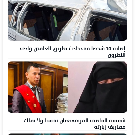
إصابة 14 شخصا فى حادث بطريق العلمين وادى
النطرون
شقيقة القاضي المزيف:تعبان نفسياً ولا نملك
مصاريف زيارته