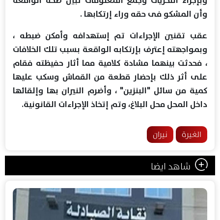
وأن المشكو فى حقه وراء إرتكابها .
عقب تقنين الإجراءات تم إستهدافه وأمكن ضبطه ،
وبمواجهته إعترف بإرتكابه الواقعة بسبب تلك الخلافات
، فحدثت بينهما مشادة كلامية مما أثار حفيظته فقام
على أثر ذلك بإحضار قطعة من القماش وسكب عليها
كمية من سائل "البنزين" ، وأضرم النيران بها وإلقائها
داخل المحل محل البلاغ، وتم إتخاذ الإجراءات القانونية.
الغيرة
نيران
شاهد ايضا