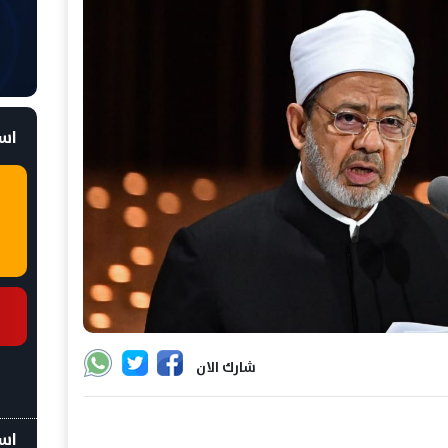
است
شارك الان
اسع