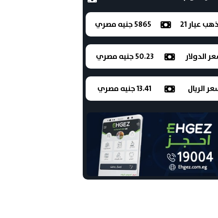
ذهب عيار 21
5865 جنيه مصري
ر الدولار
50.23 جنيه مصري
ر الريال
13.41 جنيه مصري