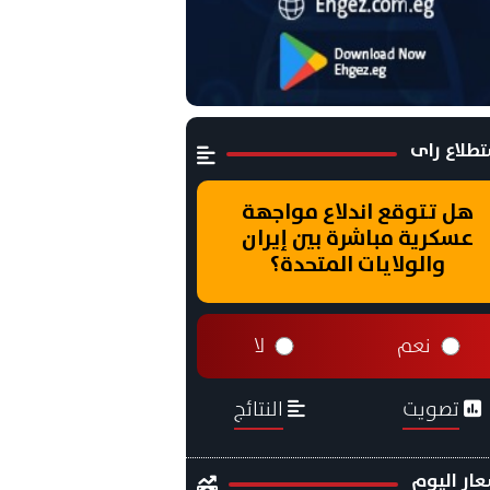
طلاع راى
هل تتوقع اندلاع مواجهة
عسكرية مباشرة بين إيران
والولايات المتحدة؟
نعم
لا
تصويت
النتائج
ار اليوم