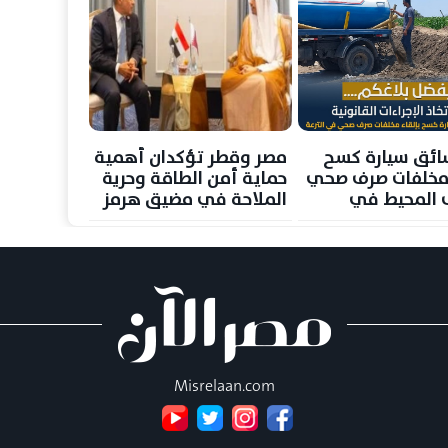
ائق سيارة كسح
مصر وقطر تؤكدان أهمية
مخلفات صرف صحي
حماية أمن الطاقة وحرية
 المحيط في
الملاحة في مضيق هرمز
. والري: السائق
ودعم جهود خفض
ي الجريمة
التصعيد الإقليمي
 الحبس وغرامة
لف جنيه
Misrelaan.com