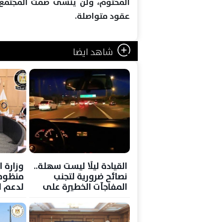
المحتوم، ولن ينسى صمت المجتمع 
عقود متواصلة.
شاهد ايضا
القيادة ليلًا ليست سهلة..
وزارة 
نصائح ضرورية لتجنب
منظوم
المفاجآت الخطيرة على
لدعم ا
الطريق
الاستث