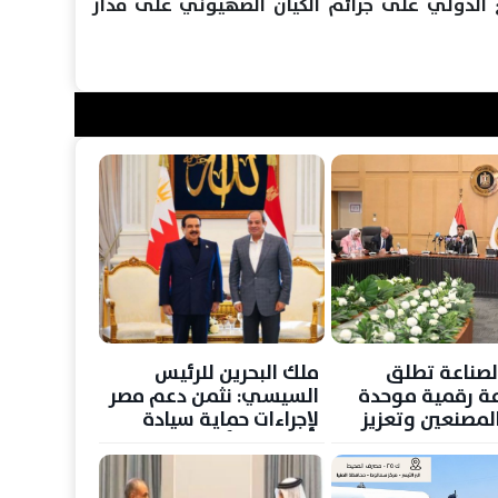
الدولي على جرائم الكيان الصهيوني على مدار
الصناعة تطلق
ملك البحرين للرئيس
ة رقمية موحدة
السيسي: نثمن دعم مصر
لمصنعين وتعزيز
لإجراءات حماية سيادة
مار الصناعي
المملكة وأمنها