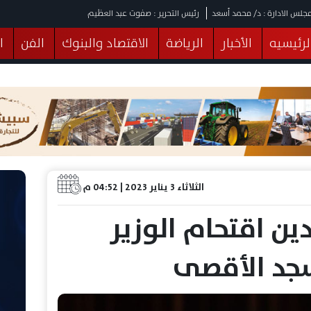
جلس الادارة : د/ محمد أسعد
رئيس التحرير : صفوت عبد العظيم
لرئيسيه
الأخبار
الرياضة
الاقتصاد والبنوك
الفن
ا
يقات
عربي ودولي
المرأة والطفل
التكنولوجيا
وهات
البرلمان
صحة
الثقافة
خدمات
منوعات
الثلاثاء 3 يناير 2023 | 04:52 م
ين اقتحام الوزير
سجد الأقصى