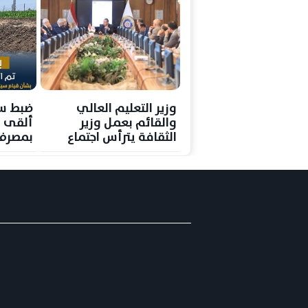
وزير التعليم العالي
ضبط س
والقائم بعمل وزير
ألقى 
الثقافة يترأس اجتماع
بمصرف
اللجنة العليا للتنسيق
المنيا.
شريك ف
ويواجه
تصل إلى 200 أ