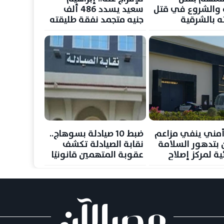
 والشروع في قتل
سعيد يسدد 486 ألف
 بالشرقية
جنيه متجمد نفقة طليقته
ه بإحدى منشآت
النفسية
مني ينفي مزاعم
ضبط 10 صيادلة بسوهاج..
ن بتدهور السلامة
نقابة الصيادلة تكشف
ية لمركز إصلاح
عقوبة المتهمين قانونيًا
ل