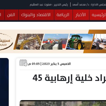
جلس الادارة : د/ محمد أسعد
رئيس التحرير : صفوت عبد العظيم
لرئيسيه
الأخبار
الرياضة
الاقتصاد والبنوك
الفن
ا
يقات
عربي ودولي
المرأة والطفل
التكنولوجيا
وهات
البرلمان
صحة
الثقافة
خدمات
منوعات
الخميس 5 يناير 2023 | 01:05 م
تفاصيل حبس أفراد خلية إرهابية 45