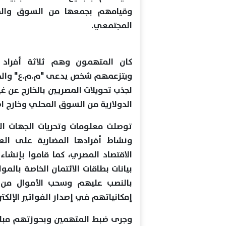
وقيامهم بجمعها من السوق والموا
المجتمعي.
كان المتهمون وهم ثلاثة أفراد
ويتزعمهم شخص يدعى "م.م.ع" والذي 
لجذب تحويلات المصريين بالخارج عن 
الدولارية من السوق المحلي وخارج اط
توصلت معلومات وتحريات الجهات الر
ونشاط أفرادها المضاربة على الع
الاقتصاد المصري، كما قاموا بإنشا
بيانات بطاقات الائتمان الخاصة بالم
بالنصب عليهم وسحب الأموال من أ
إمكانياتهم في إصدار الفواتير الإلكتر
وجرى ضبط المتهمين وبحوزتهم مبالغ 