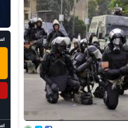
است
اسع