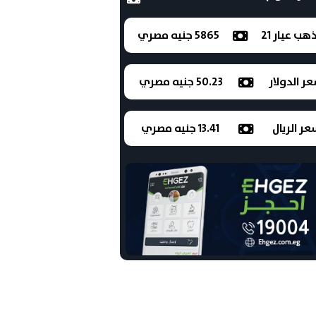
ذهب عيار 21
5865 جنيه مصري
ر الدولار
50.23 جنيه مصري
ر الريال
13.41 جنيه مصري