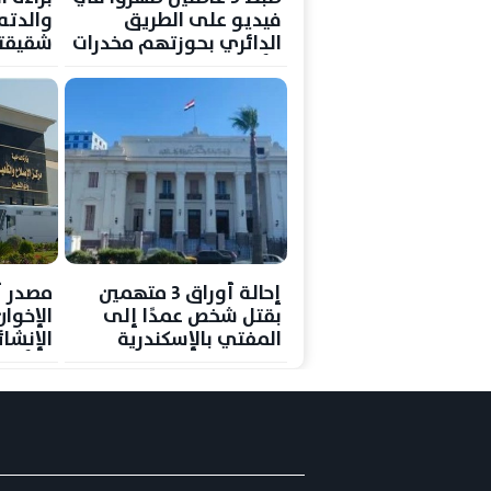
فيديو على الطريق
والدته
الدائري بحوزتهم مخدرات
شقيقته
وأسلحة بيضاء
وإيداع
الصحة 
إحالة أوراق 3 متهمين
مصدر أ
بقتل شخص عمدًا إلى
الإخوا
المفتي بالإسكندرية
الإنشائ
وتأهي