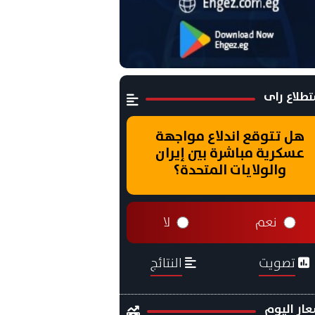
طلاع راى
هل تتوقع اندلاع مواجهة
عسكرية مباشرة بين إيران
والولايات المتحدة؟
نعم
لا
تصويت
النتائج
ار اليوم