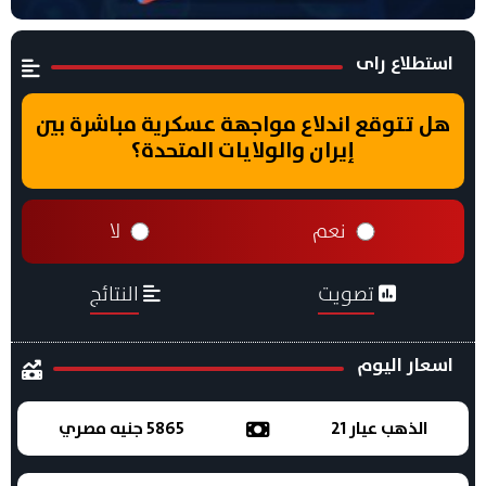
استطلاع راى
هل تتوقع اندلاع مواجهة عسكرية مباشرة بين
إيران والولايات المتحدة؟
نعم
لا
تصويت
النتائج
اسعار اليوم
الذهب عيار 21
5865 جنيه مصري