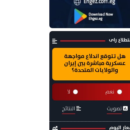
طلاع راى
هل تتوقع اندلاع مواجهة
عسكرية مباشرة بين إيران
والولايات المتحدة؟
نعم
لا
تصويت
النتائج
ار اليوم