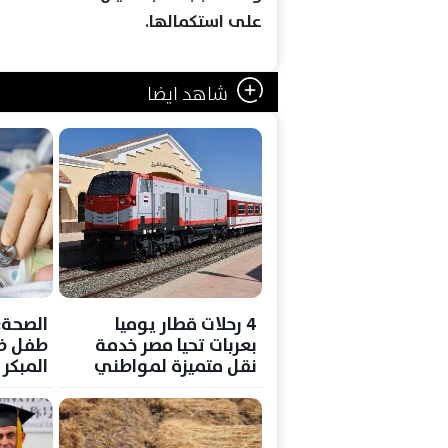
على استكمالها.
شاهد ايضا
4 رحلات قطار يوميا
بعربات تحيا مصر خدمة
طفل ضم
نقل متميزة لمواطني
المبكر
شمال سيناء
السمع 
الولادة