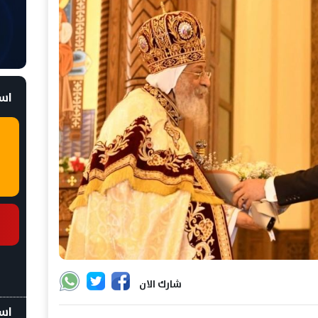
است
شارك الان
اسع