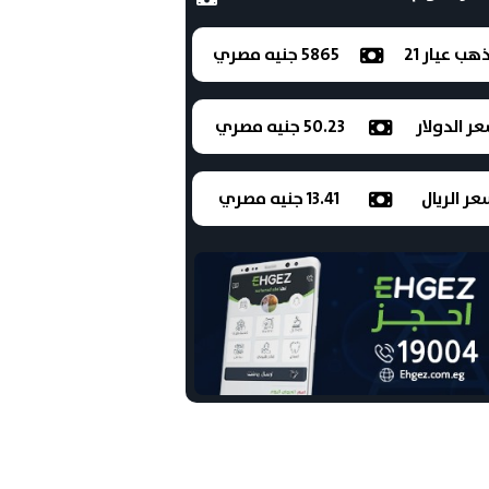
ذهب عيار 21
5865 جنيه مصري
ر الدولار
50.23 جنيه مصري
ر الريال
13.41 جنيه مصري