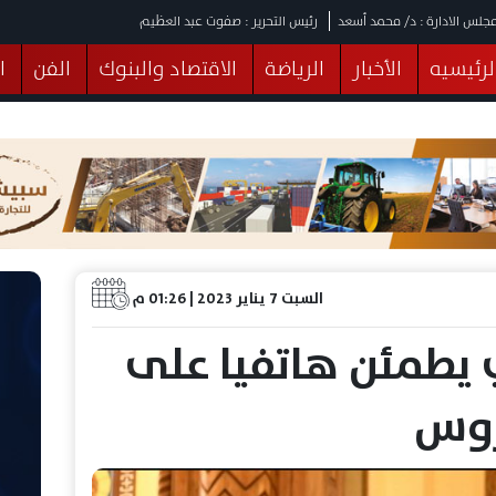
جلس الادارة : د/ محمد أسعد
رئيس التحرير : صفوت عبد العظيم
لرئيسيه
الأخبار
الرياضة
الاقتصاد والبنوك
الفن
ا
يقات
عربي ودولي
المرأة والطفل
التكنولوجيا
وهات
البرلمان
صحة
الثقافة
خدمات
منوعات
السبت 7 يناير 2023 | 01:26 م
يطمئن هاتفيا على
روس