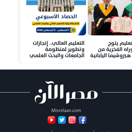
تعليم يتوج
التعليم العالي.. إنجازات
راه الفخرية من
وتطوير لمنظومة
يروشيما اليابانية
الجامعات والبحث العلمي
خلال أسبوع
Misrelaan.com