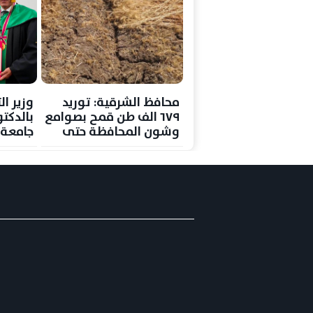
محافظ الشرقية: توريد
وزير ال
٦٧٩ الف طن قمح بصوامع
بالدكتو
وشون المحافظة حتى
جامعة ه
الآن