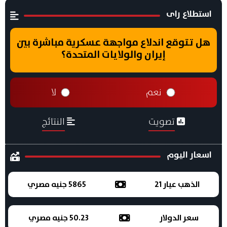
استطلاع راى
هل تتوقع اندلاع مواجهة عسكرية مباشرة بين
إيران والولايات المتحدة؟
نعم
لا
تصويت
النتائج
اسعار اليوم
الذهب عيار 21
5865 جنيه مصري
سعر الدولار
50.23 جنيه مصري