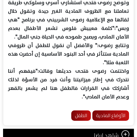
وتوضح رضوى فتحي استشاري أسري وسلوكي طريقة
تعاملنا مع الظروف المادية الغير جيدة وتقول خلال
لقائها مع الإعلامية رضوى الشربيني في برنامج "هي
وبس":"كلمة معييش فلوس تشعر الأطفال بعدم
الأمان المادي، ويصبح طموحه في الحياة جني المال".
وتتابع رضوى:" والأفضل أن نقول للطفل أن ظروفي
المادية ستتأثر في أحد البنود الأساسية إن أحضرت هذه
اللعبة مثلا".
واختتمت رضوى فتحى حديثها وقالت:"فيفهم أننا
نتحرك في إطار ميزانيتنا وأنت فرد من الأسؤة لذلك
أشاركك في القرارات فالطفل هنا لم يشعر بالقهر
وعدم الأمان المادي".
الأوضاع المادية
الطفل
شاهد ايضا