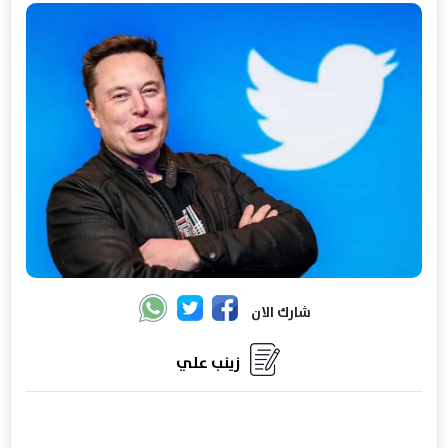
شارك الان
زينب علي