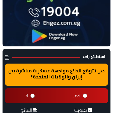
استطلاع راى
هل تتوقع اندلاع مواجهة عسكرية مباشرة بين
إيران والولايات المتحدة؟
نعم
لا
تصويت
النتائج