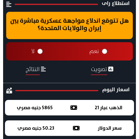
استطلاع راى
هل تتوقع اندلاع مواجهة عسكرية مباشرة بين
إيران والولايات المتحدة؟
نعم
لا
تصويت
النتائج
اسعار اليوم
الذهب عيار 21
5865 جنيه مصري
سعر الدولار
50.23 جنيه مصري