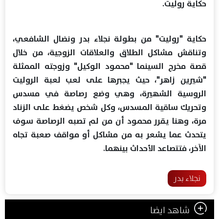
حكاية روليت.
حكاية "روليت" من بطولة نجلاء بدر ونضال الشافعي،
وتناقش مشاكل الطلاق والعلاقات الزوجية، من خلال
قصة مخرج السينما "محمود الوكيل" وزوجته الممثلة
"شيرين زاهر"، حيث يجبرها على لعب لعبة الروليت
الروسية الشهيرة، وهي وضع رصاصة في مسدس
وتحريك ساقية المسدس، وكل شخص يضغط على الزناد
مرة، وهنا يقرر محمود أن من لم تصبه الرصاصة سوف
يتحدث عما يشعر به من مشاكل أو مواقف صعبة تجاه
الآخر، فتتصاعد الأحداث بينهما.
نجلاء بدر
شاهد ايضا