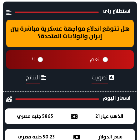
استطلاع راى
هل تتوقع اندلاع مواجهة عسكرية مباشرة بين
إيران والولايات المتحدة؟
نعم
لا
تصويت
النتائج
اسعار اليوم
الذهب عيار 21
5865 جنيه مصري
سعر الدولار
50.23 جنيه مصري