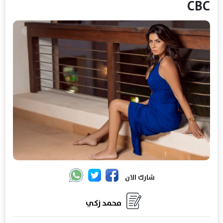
CBC
شارك الان
محمد زكي