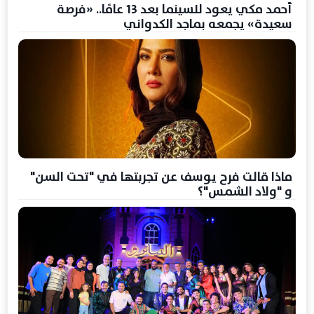
أحمد مكي يعود للسينما بعد 13 عامًا.. «فرصة
سعيدة» يجمعه بماجد الكدواني
ماذا قالت فرح يوسف عن تجربتها في "تحت السن"
و "ولاد الشمس"؟