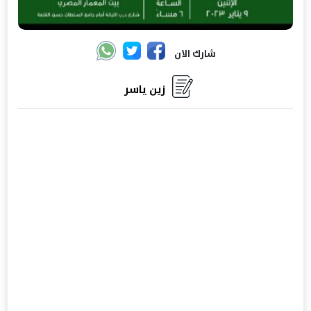
شارك الان
زين ياسر