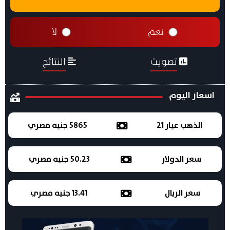
نعم
لا
تصويت
النتائج
اسعار اليوم
الذهب عيار 21
5865 جنيه مصري
سعر الدولار
50.23 جنيه مصري
سعر الريال
13.41 جنيه مصري