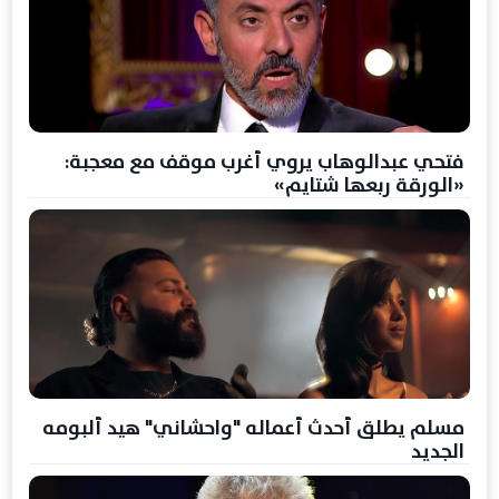
فتحي عبدالوهاب يروي أغرب موقف مع معجبة:
«الورقة ربعها شتايم»
مسلم يطلق أحدث أعماله "واحشاني" هيد ألبومه
الجديد