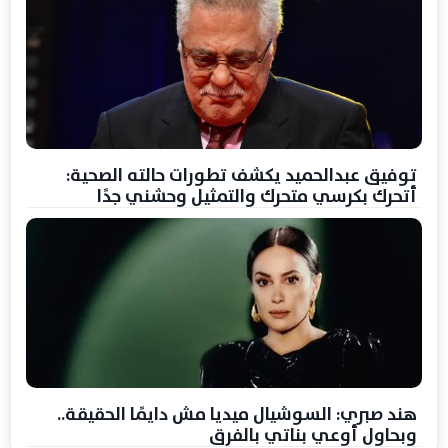
توفيق عبدالحميد يكشف تطورات حالته الصحية:
أتحرك بكرسي متحرك والتمثيل وحشني جدًا
هند صبري: السوشيال ميديا مش دايمًا الحقيقة..
وبحاول أوعي بناتي بالفرق