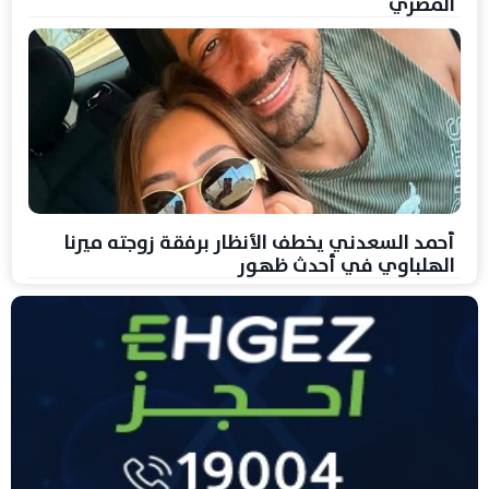
المصري
أحمد السعدني يخطف الأنظار برفقة زوجته ميرنا
الهلباوي في أحدث ظهور