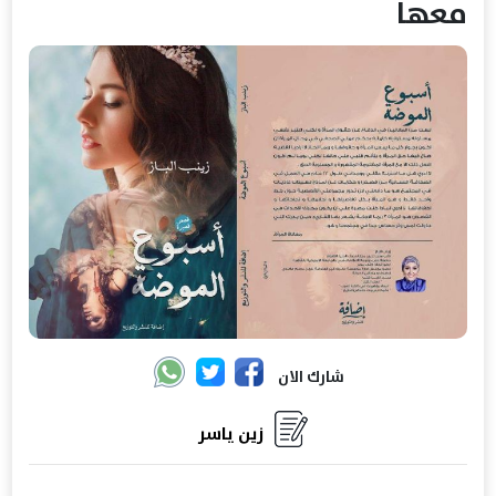
معها
شارك الان
زين ياسر