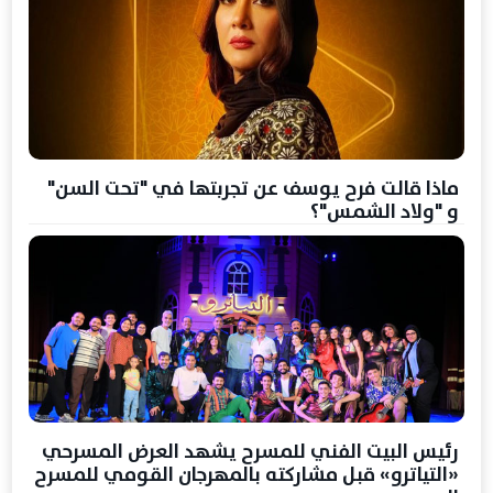
ماذا قالت فرح يوسف عن تجربتها في "تحت السن"
و "ولاد الشمس"؟
رئيس البيت الفني للمسرح يشهد العرض المسرحي
«التياترو» قبل مشاركته بالمهرجان القومي للمسرح