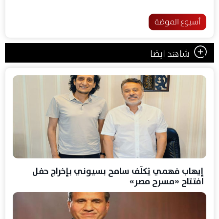
أسبوع الموضة
شاهد ايضا
إيهاب فهمي يُكلّف سامح بسيوني بإخراج حفل
افتتاح «مسرح مصر»