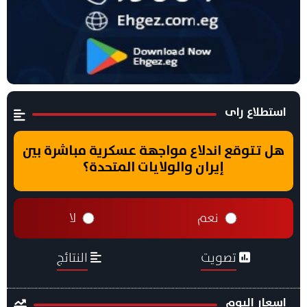
استطلاع راى
هل تتوقع اندلاع مواجهة عسكرية مباشرة بين
إيران والولايات المتحدة؟
نعم
لا
تصويت
النتائج
اسعار اليوم