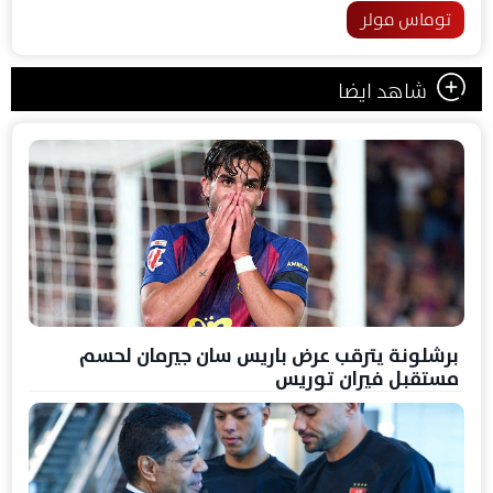
توماس مولر
شاهد ايضا
برشلونة يترقب عرض باريس سان جيرمان لحسم
مستقبل فيران توريس