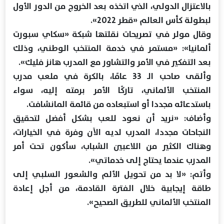
بالاعتزال الدولي، الذي اتخذه بعد الخروج من الدور الأول
لبطولة كأس العالم «قطر 2022».
وقال مولر في تصريحات نقلتها شبكة «سكاي سبورت
ألمانيا»: «مستمر في خدمة المنتخب الوطني، وذلك
بعد التفكير في الأمر والتشاور مع المدرب هانز فليك».
وألقى صاحب الـ 33 عامًا، بالكرة في ملعب مدرب
المنتخب الألماني، تاركًا الأمر برمته إليه، سواء
باستدعائه مجددا أو استبعاده من قائمة المانشافت.
وأضاف: «نريد أن نعود للعب بشكل أفضل لتحقيق
النجاحات مجددا، المدرب لديه الآن وفرة في الخيارات،
وهناك الكثير من اللاعبين الشباب، سأكون تحت أمر
المدرب عندما يحتاج إلى خدماتي».
وأتم: «لا بد من تحويل الألم والشعور السلبي إلى
طاقة إيجابية خلال الفترة القادمة، من أجل إعادة
المنتخب الألماني للطريق الصحيح».