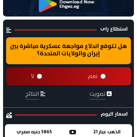
استطلاع راى
هل تتوقع اندلاع مواجهة عسكرية مباشرة بين
إيران والولايات المتحدة؟
نعم
لا
تصويت
النتائج
اسعار اليوم
الذهب عيار 21
5865 جنيه مصري