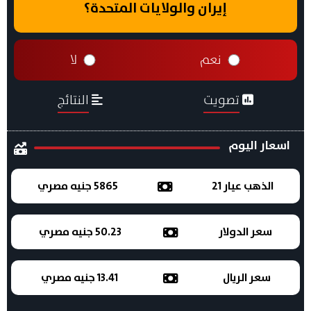
إيران والولايات المتحدة؟
نعم
لا
تصويت
النتائج
اسعار اليوم
الذهب عيار 21
5865 جنيه مصري
سعر الدولار
50.23 جنيه مصري
سعر الريال
13.41 جنيه مصري