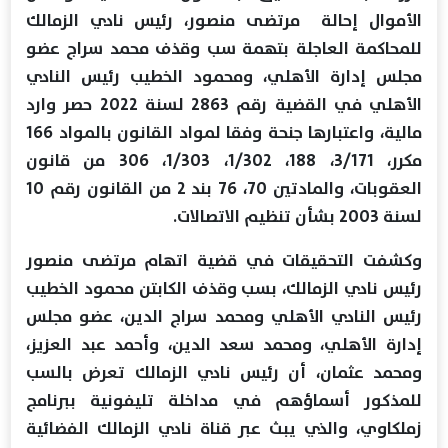
الأموال إحالة مرتضى منصور، رئيس نادي الزمالك
للمحاكمة العاجلة بتهمة سب وقذف محمد سراج عضو
مجلس إدارة الأهلي، ومحمود الخطيب رئيس النادي
الأهلي في القضية رقم 2863 لسنة 2022 حصر وارد
مالية، واعتبارها جنحة وفقا لمواد القانون بالمواد 166
مكرر، 3/171، 188، 1/302، 1/303، 306 من قانون
العقوبات، والمادتين 70، 76 بند 2 من القانون رقم 10
لسنة 2003 بشأن تنظيم الاتصالات.
وكشفت التحقيقات في قضية اتهام مرتضى منصور
رئيس نادي الزمالك، بسب وقذف الكابتن محمود الخطيب
رئيس النادي الأهلي ومحمد سراج الدين، عضو مجلس
إدارة الأهلي، ومحمد سعد الدين، وأحمد عبد العزيز،
ومحمد عثمان، أن رئيس نادي الزمالك تعرض بالسب
للمذكور أسماؤهم في مداخلة تليفونية ببرنامج
زملكاوي، والذي يبث عبر قناة نادي الزمالك الفضائية