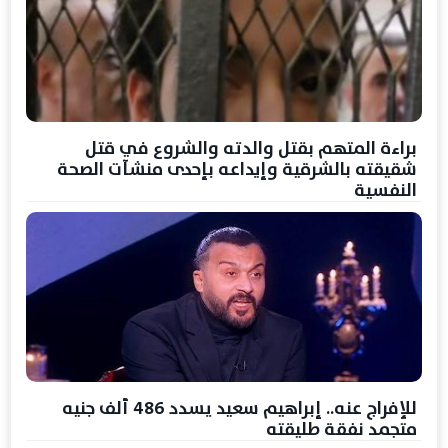
براءة المتهم بقتل والدته والشروع في قتل
شقيقته بالشرقية وإيداعه بإحدى منشآت الصحة
النفسية
للإفراج عنه.. إبراهيم سعيد يسدد 486 ألف جنيه
متجمد نفقة طليقته