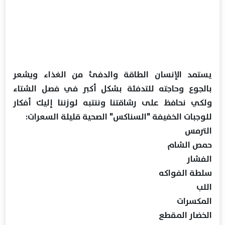
يستمد الإنسان الطاقة والدفئ من الغذاء ويشعر
بالجوع وحاجته للتدفئة بشكل أكبر في فصل الشتاء
ولكي نحافظ على رشاقتنا وننتبه لوزننا إليك أفكار
للوجبات الخفيفة "السناكس" الصحية قليلة السعرات:
الترمس
حمص الشام
الفشار
سلطة الفواكه
اللب
المكسرات
الخضار المقطع