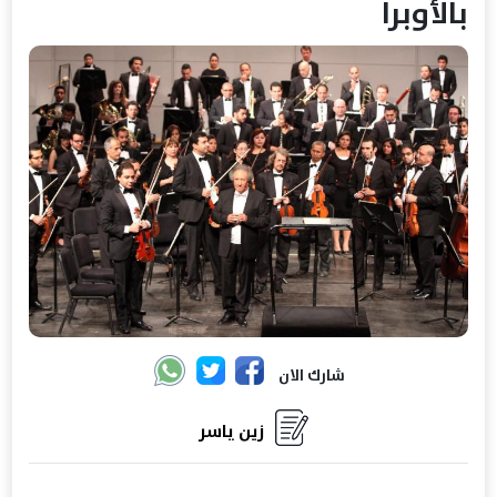
بالأوبرا
شارك الان
زين ياسر