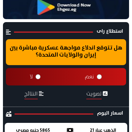
استطلاع راى
هل تتوقع اندلاع مواجهة عسكرية مباشرة بين
إيران والولايات المتحدة؟
نعم
لا
تصويت
النتائج
اسعار اليوم
الذهب عيار 21
5865 جنيه مصري