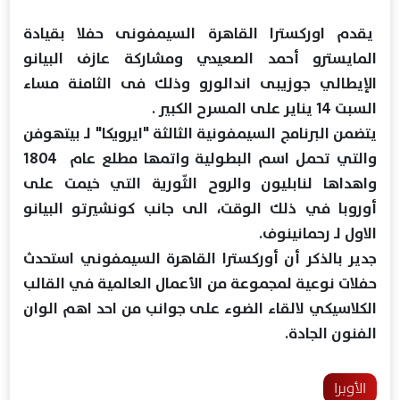
يقدم اوركسترا القاهرة السيمفونى حفلا بقيادة
المايسترو أحمد الصعيدي ومشاركة عازف البيانو
الإيطالي جوزيبى اندالورو وذلك فى الثامنة مساء
السبت 14 يناير على المسرح الكبير .
يتضمن البرنامج السيمفونية الثالثة "ايرويكا" لـ بيتهوفن
والتي تحمل اسم البطولية واتمها مطلع عام 1804
واهداها لنابليون والروح الثّورية التي خيمت على
أوروبا في ذلك الوقت، الى جانب كونشيرتو البيانو
الاول لـ رحمانينوف.
جدير بالذكر أن أوركسترا القاهرة السيمفوني استحدث
حفلات نوعية لمجموعة من الأعمال العالمية في القالب
الكلاسيكي لالقاء الضوء على جوانب من احد اهم الوان
الفنون الجادة.
الأوبرا