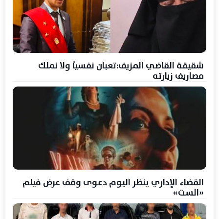
شقيقة القاضي المزيف:تعبان نفسياً ولا نملك
مصاريف زيارته
القضاء الإداري ينظر اليوم دعوى وقف عرض فيلم
«الست»