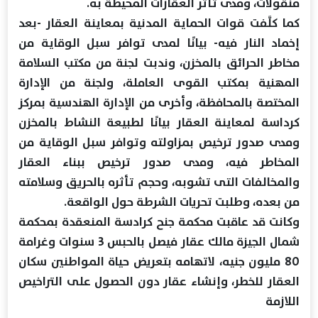
منقولات، ومدى تأثر العقارات المحيطة به.
كما كلَّفت قوات الحماية المدنية بمعاينة العقار -بعد
إخماد النار فيه- بيانًا لمدى توافر سبل الوقاية من
مخاطر الحرائق بالمخزن، وندبت لجنة من مكتب السلامة
المهنية بمكتب القوى العاملة، ولجنة من الإدارة
المختصة بالمحافظة، وأخرى من الإدارة الهندسية بمركز
كرداسة لمعاينة العقار بيانًا لطبيعة النشاط بالمخزن
ومدى صدور ترخيص بمزاولته وتوافر سبل الوقاية من
المخاطر فيه، ومدى صدور ترخيص ببناء العقار
والمخالفات التى تشوبه، وحجم تأثره بالحريق وسلامته
من بعده، وطلبت تحريات الشرطة حول الواقعة.
وكانت قد عاقبت محكمة جنح كرادسة المنعقدة بمحكمة
شمال الجيزة مالك عقار فيصل بالحبس 3 سنوات وغرامة
80 مليون جنيه، لاتهامه بتعريض حياة المواطنين سكان
العقار للخطر، وإنشاء عقار دون الحصول على التراخيص
اللازمة