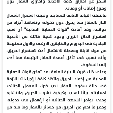
أسفر عن احتراق كافة الأحذية واحتراق العقار دون
وقوع إصابات أو وفيات.
فانتقلت النيابة العامة للمعاينة وتبينت استمرار اشتعال
النار بالعقار مما يحول دون دخوله، وتساقط أجزاء من
جوانبه، وقد أفادت "قوات الحماية المدنية" أن سبب
استمرار اندلاع النيران وجود كمية هائلة من الأحذية
الجلدية فى البدروم والطابقين الأرضى والأول مصنوعة
من مواد قابلة ومعجلة للاشتغال أدت لاستمرار الحريق،
وأنه تسبب فى تآكل أعمدة العقار الرئيسة مما أدى
إلى السقوط.
وعلى ذلك قررت النيابة العامة بعد تمكن قوات الحماية
المدنية من إخماد الحريق واتخاذ كافة الإجراءات اللازمة
فى حالة سقوط العقار ندب خبراء المعمل الجنائى
لمعاينته بيانًا لسبب وكيفية نشوب الحريق وانتشاره
ومدى توافر الشبهة الجنائية أو الإهمال فى حدوثه،
وحصر ما نجم عن الحريق من خسائر بالعقار وما فيه من