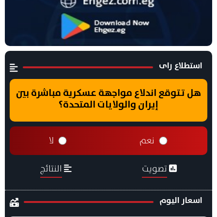
استطلاع راى
هل تتوقع اندلاع مواجهة عسكرية مباشرة بين
إيران والولايات المتحدة؟
نعم
لا
تصويت
النتائج
اسعار اليوم