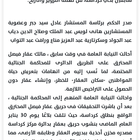
سابقين بحي كرداسة، من تهمة التزوير والتربح.
صدر الحكم برئاسة المستشار عادل سيد جبر وعضوية
المستشارين هانى لويس عبد الملك وصلاح الدين دياب
عبد الجواد وسكرتارية عبد العزيز مناع ورافت عبد التواب
أحالت النيابة العامة في وقت سابق ، مالك عقار فيصل
المحترق على الطريق الدائرى للمحاكمة الجنائية
المختصة، لما نٌسب إليه من اتهامات بتعريض حياة
المواطنين -سكان العقار- للخطر، وإنشاء عقار دون
الحصول على التراخيص اللازمة.
واحالت النيابة العامة المتهم إلى المحاكمة الجنائية ،
بعد أن باشرت التحقيقات فى حريق عقار فيصل المحترق
الواقع بنطاق كرداسة، حيث تلقت بلاغًا يوم 30 يناير
العام الماضى بنشوب حريق بعقارٍ بدائرة مركز كرداسة
مصدره مخزن أحذية ببدروم العقار وطابقه الأرضى، مما