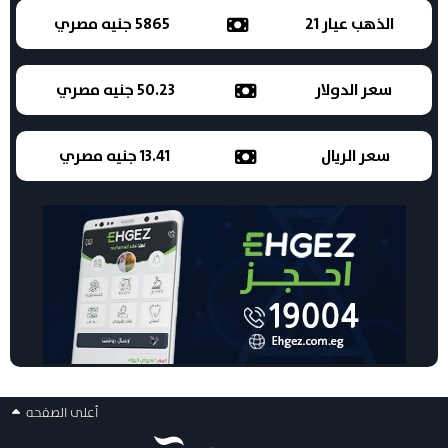
الذهب عيار 21
5865 جنيه مصري
سعر الدولار
50.23 جنيه مصري
سعر الريال
13.41 جنيه مصري
أعلى الصفحه