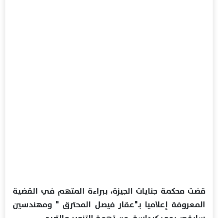
قضت محكمة جنايات الجيزة، ببراءة المتهم في القضية
المعروفة إعلاميا بـ"عقار فيصل المحترق " ومهندسين