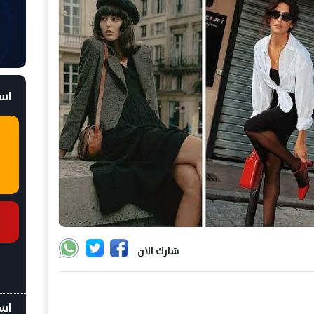
است
شارك الان
اسع