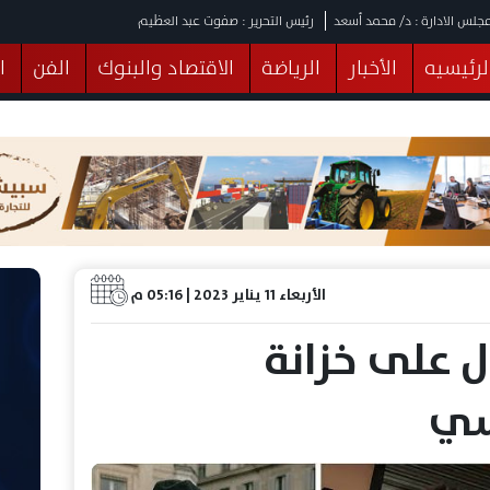
جلس الادارة : د/ محمد أسعد
رئيس التحرير : صفوت عبد العظيم
لرئيسيه
الأخبار
الرياضة
الاقتصاد والبنوك
الفن
ا
يقات
عربي ودولي
المرأة والطفل
التكنولوجيا
وهات
البرلمان
صحة
الثقافة
خدمات
منوعات
الأربعاء 11 يناير 2023 | 05:16 م
ل على خزانة
يسي