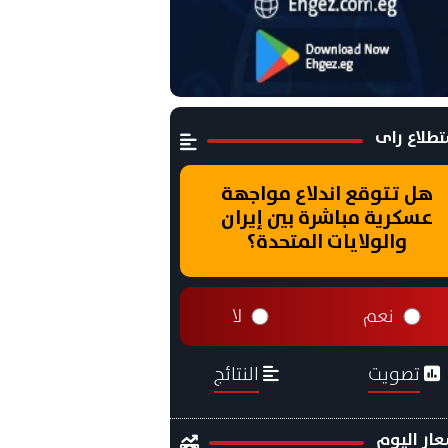
طلاع راى
هل تتوقع اندلاع مواجهة
عسكرية مباشرة بين إيران
والولايات المتحدة؟
نعم
لا
تصويت
النتائج
ار اليوم