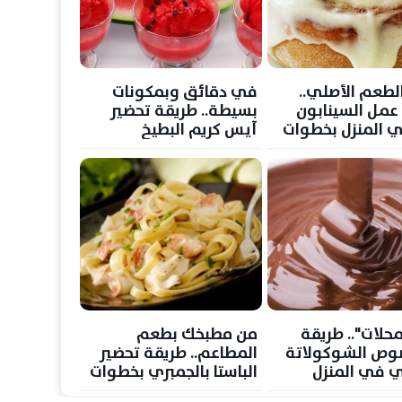
الطعم الأصلي..
في دقائق وبمكونات
عمل السينابون
بسيطة.. طريقة تحضير
 المنزل بخطوات
آيس كريم البطيخ
المنعش لمواجهة حرارة
الصيف
محلات".. طريقة
من مطبخك بطعم
وص الشوكولاتة
المطاعم.. طريقة تحضير
ي في المنزل
الباستا بالجمبري بخطوات
ت بسيطة
سهلة وشهية