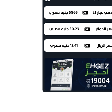
ذهب عيار 21
5865 جنيه مصري
ر الدولار
50.23 جنيه مصري
ر الريال
13.41 جنيه مصري