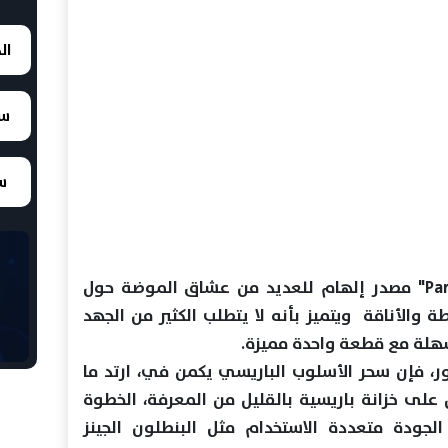
ال
سع
سع
يعد الاستايل الباريسي "Parisian style" مصدر إلهام للعديد من عشاق الموضة حول
 والأناقة ويتميز بأنه لا يتطلب الكثير من الجهد
سهلة مع قطعة واحدة مميزة.
، فإن سحر الأسلوب الباريسي يكمن في، ارتد ما
على خزانة باريسية بالقليل من المعرفة، الخطوة
جودة متعددة الاستخدام مثل البنطلون الجينز