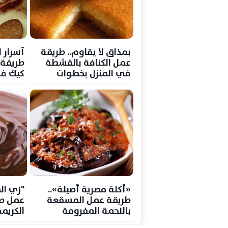
بمذاق لا يقاوم.. طريقة
أسرار 
عمل الكنافة بالقشطة
طريقة 
في المنزل بخطوات
كيك في
احترافية
بسيطة
«أكلة مصرية أصيلة»..
"زي ال
طريقة عمل المسقعة
عمل ص
باللحمة المفرومة
الكريم
بخطوات سهلة ومذاق لا
بمكونا