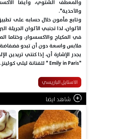
والمعطف الشتوي، وأيضا الاكسس
والأحذية".
وتابع مأمون خلال حسابه على تطبيق 
الألوان، لذا تجنبي الألوان الجريئة ا
في المكياج والاكسسوار، وختاما الم
ملابس واسعة دون أن تبدو فضفاضة 
يجدر الإشارة أن، إذا كنتي تريدين 
"Emily in Paris " للفنانة ليلي كولينز.
الاستايل الباريسي
شاهد ايضا