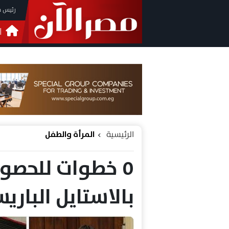
رئيس م
ا
التحق
فيدي
الرئيسية
المرأة والطفل
٥ خطوات للحصو
بالاستايل البار