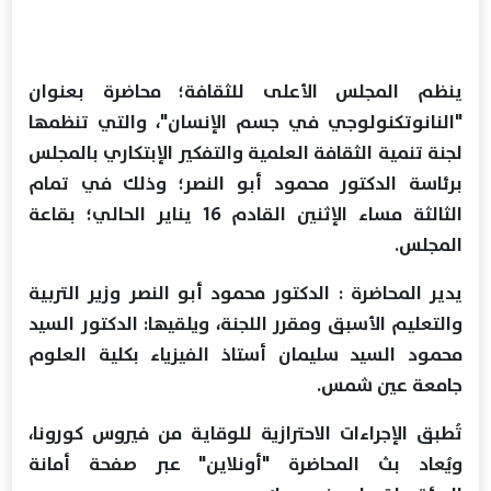
ينظم المجلس الأعلى للثقافة؛ محاضرة بعنوان
"النانوتكنولوجي في جسم الإنسان"، والتي تنظمها
لجنة تنمية الثقافة العلمية والتفكير الإبتكاري بالمجلس
برئاسة الدكتور محمود أبو النصر؛ وذلك في تمام
الثالثة مساء الإثنين القادم 16 يناير الحالي؛ بقاعة
المجلس.
يدير المحاضرة : الدكتور محمود أبو النصر وزير التربية
والتعليم الأسبق ومقرر اللجنة، ويلقيها: الدكتور السيد
محمود السيد سليمان أستاذ الفيزياء بكلية العلوم
جامعة عين شمس.
تُطبق الإجراءات الاحترازية للوقاية من فيروس كورونا،
ويُعاد بث المحاضرة "أونلاين" عبر صفحة أمانة