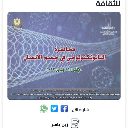
للثقافة
شارك الان
زين ياسر