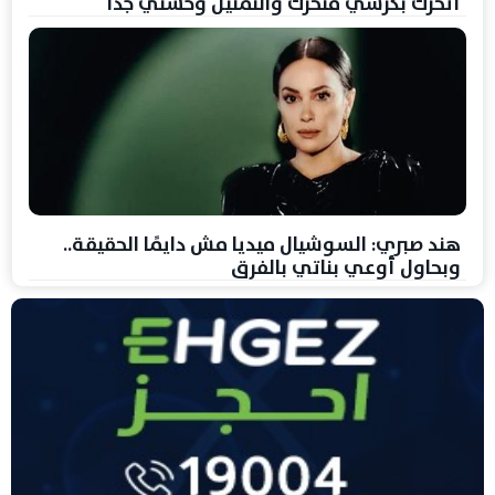
أتحرك بكرسي متحرك والتمثيل وحشني جدًا
هند صبري: السوشيال ميديا مش دايمًا الحقيقة..
وبحاول أوعي بناتي بالفرق