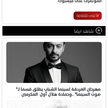
المؤتمرات على فيسبوك.
الأعلى للثقافة
شاهد ايضا
مهرجان الغردقة لسينما الشباب يطلق قسما لـ"
صوت السينما" ..وحمادة هلال أول المكرمين