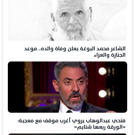
الشاعر محمد البوغة يعلن وفاة والده.. موعد
الجنازة والعزاء
فتحي عبدالوهاب يروي أغرب موقف مع معجبة:
«الورقة ربعها شتايم»