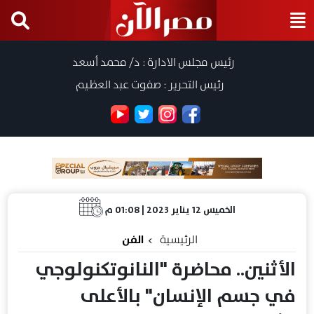
رئيس مجلس الادارة : د/ محمد أسعد
رئيس التحرير : صفوت عبد العظيم
الخميس 12 يناير 2023 | 01:08 م
الرئيسية
الفن
الأثنين.. محاضرة "النانوتكنولوجي
في جسم الإنسان" بالأعلى