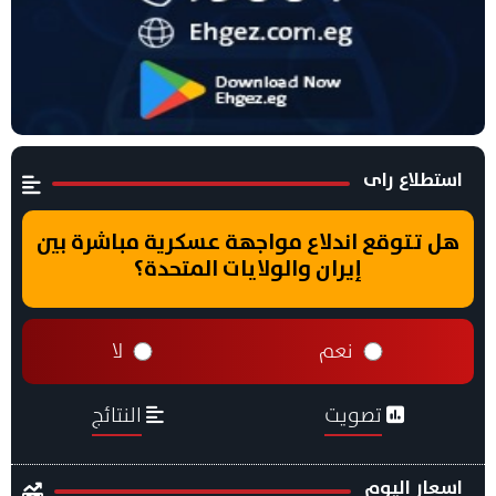
استطلاع راى
هل تتوقع اندلاع مواجهة عسكرية مباشرة بين
إيران والولايات المتحدة؟
نعم
لا
تصويت
النتائج
اسعار اليوم