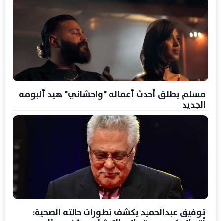
مسلم يطلق أحدث أعماله "واحشاني" هيد ألبومه
الجديد
توفيق عبدالحميد يكشف تطورات حالته الصحية: