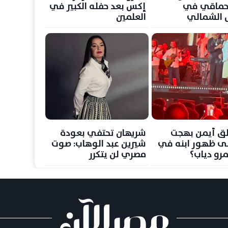
حماقي في
إكس بعد حفله الكبير في
 الشمالي
العلمين
ق أيمن بهجت
شريهان تحتفي بعودة
ى ظهور ابنه في
شيرين عبد الوهاب: صوت
رو دياب؟
مصري لن يتكرر