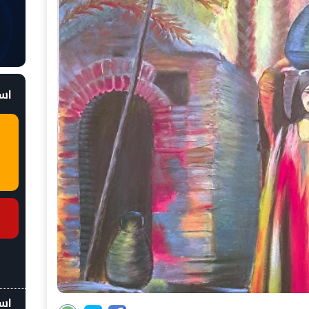
است
اسع