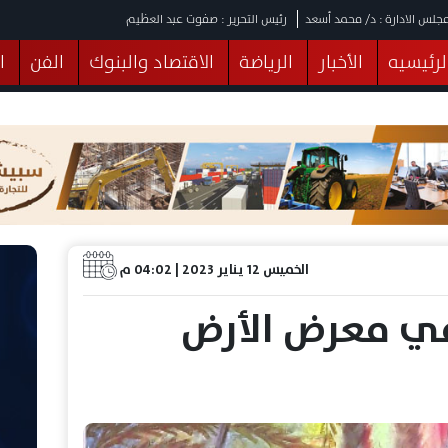
جلس الادارة : د/ محمد أسعد
رئيس التحرير : صفوت عبد العظيم
لرئيسيه
الأخبار
الرياضة
الاقتصاد والبنوك
الفن
ا
يقات
عربي ودولي
المرأة والطفل
التكنولوجيا
وهات
البرلمان
صحة
الثقافة
خدمات
منوعات
الخميس 12 يناير 2023 | 04:02 م
في معرض الأرض