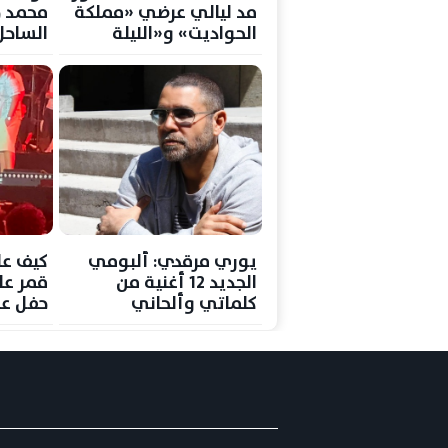
مد ليالي عرضي «مملكة
محمد 
الحواديت» و«الليلة
الساحل
الكبيرة» بالإسكندرية
يوري مرقدي: ألبومي
كيف عل
الجديد 12 أغنية من
قمر عل
كلماتي وألحاني
حفل عم