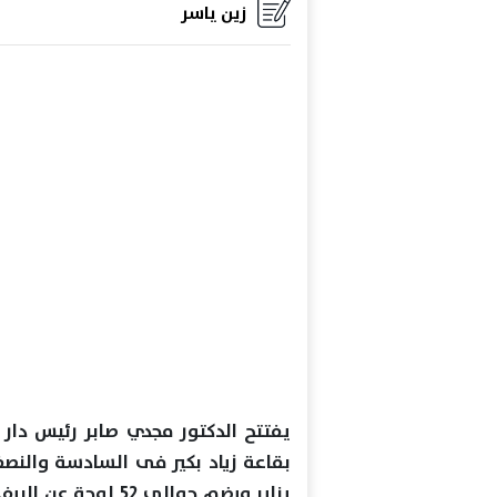
زين ياسر
يفتتح الدكتور مجدي صابر رئيس دار 
يناير ويضم حوالي 2