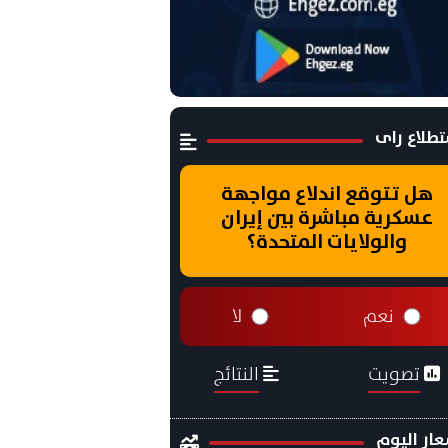
طلاع راى
هل تتوقع اندلاع مواجهة
عسكرية مباشرة بين إيران
والولايات المتحدة؟
نعم
لا
تصويت
النتائج
ار اليوم