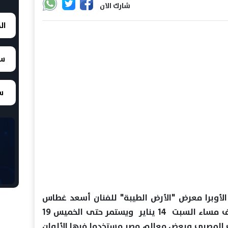
شارك الان
ال
سع
سع
الأوبرا معرض "الأرض الطيبة" للفنان أسعد غطاس
بقاعة زياد بكير فى السادسة والنصف مساء السبت 14 يناير ويستمر حتى الخميس 19
5 لوحة عن الريف المصري وبعض معالم مصر مستخدما فيها الألوان