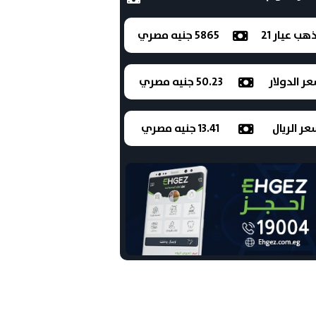
ذهب عيار 21
5865 جنيه مصري
ر الدولار
50.23 جنيه مصري
ر الريال
13.41 جنيه مصري