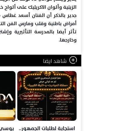
الزيتية وألوان الاكريليك على ألواح 
جدير بالذكر أن الفنان أسعد غطاس 
أمراض باطنية وقلب ومارس الفن التش
تأثر أيضا بالمدرسة التأثيرية وإ
وخارجها.
شاهد ايضا
استجابة لطلبات الجمهور..
بوسي 