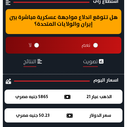
استطلاع راى
هل تتوقع اندلاع مواجهة عسكرية مباشرة بين
إيران والولايات المتحدة؟
نعم
لا
تصويت
النتائج
اسعار اليوم
الذهب عيار 21
5865 جنيه مصري
سعر الدولار
50.23 جنيه مصري