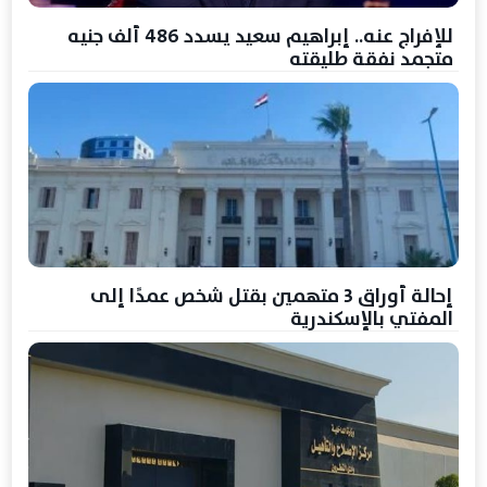
للإفراج عنه.. إبراهيم سعيد يسدد 486 ألف جنيه
متجمد نفقة طليقته
إحالة أوراق 3 متهمين بقتل شخص عمدًا إلى
المفتي بالإسكندرية