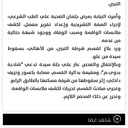
التبين.
وأمرت النيابة بعرض جثمان الضحية علي الطب الشرعي،
لإجراء الصفة التشريحية وإعداد تقرير مفصل، لكشف
ملابسات الواقعة وسبب الوفاة، ووجود شبهة جنائية
من عدمه.
ورد بلاغ لقسم شرطة التبين، من الأهالي، بسقوط
سيدة من علو.
وبالإنتقال والفحص عثر علي جثة سيدة تدعي "شادية
بدوي.م"، ومقيمة بدائرة القسم، مصابة بكسور ونزيف
داخلي، إثر سقوطها من شرفة مسكنها بالطابق الرابع.
وتجري مباحث القسم تحريات لكشف ملابسات الواقعة.
وتحرر عن ذلك المحضر اللازم.
شاهد ايضا